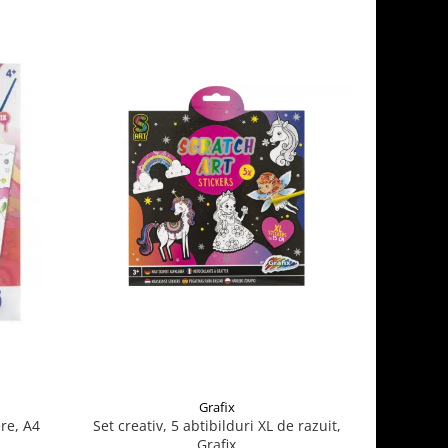
Grafix
re, A4
Set creativ, 5 abtibilduri XL de razuit,
Cauldron 
Grafix