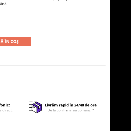
ână!
Ă ÎN COȘ
fonic!
Livrăm rapid în 24/48 de ore
a direct.
De la confirmarea comenzii*