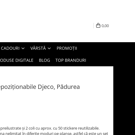
0,00
E CADOURI
VÂRSTĂ
PROMOȚII
ODUSE DIGITALE
BLOG
TOP BRANDURI
repoziționabile Djeco, Pădurea
eilustrate și 2 coli cu aprox. cu 50 stickere reutilizabile.
na nelimitat în diferite moduri pe planșe, astfel că este un set