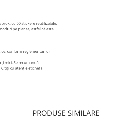
prox. cu 50 stickere reutilizabile.
 moduri pe planșe, astfel că este
xice, conform reglementărilor
rți mici. Se recomandă
Citiți cu atenție eticheta
PRODUSE SIMILARE