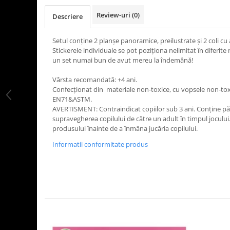
LEGO Art
Review-uri
(0)
Descriere
LEGO Creator Expert
Setul conține 2 planșe panoramice, preilustrate și 2 coli cu a
LEGO Architecture
Stickerele individuale se pot poziționa nelimitat în diferite
LEGO Ideas
un set numai bun de avut mereu la îndemână!
LEGO Speed Champions
Vârsta recomandată: +4 ani.
Confecționat din materiale non-toxice, cu vopsele non-to
EN71&ASTM.
AVERTISMENT: Contraindicat copiilor sub 3 ani. Conține pă
supravegherea copilului de către un adult în timpul jocului. 
produsului înainte de a înmâna jucăria copilului.
Informatii conformitate produs