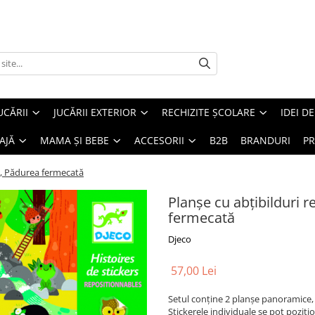
UCĂRII
JUCĂRII EXTERIOR
RECHIZITE ȘCOLARE
IDEI D
AJĂ
MAMA ȘI BEBE
ACCESORII
B2B
BRANDURI
PR
co, Pădurea fermecată
Planșe cu abțibilduri 
fermecată
Djeco
57,00 Lei
Setul conține 2 planșe panoramice, pr
Stickerele individuale se pot pozițio