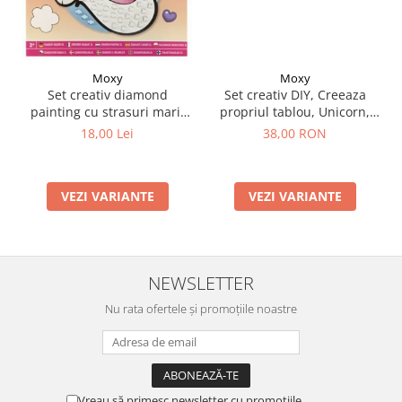
Moxy
Moxy
Set creativ DIY, Creeaza
Set creativ diamond
propriul tablou, Unicorn,
painting cu strasuri mari,
Moxy
A5
38,00 RON
18,00 Lei
VEZI VARIANTE
VEZI VARIANTE
NEWSLETTER
Nu rata ofertele și promoțiile noastre
Vreau să primesc newsletter cu promoțiile