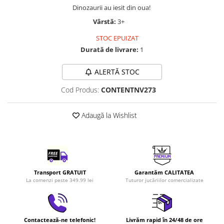
Dinozaurii au iesit din oua!
LEGO Art
Vârstă:
3+
LEGO Creator Expert
STOC EPUIZAT
LEGO Architecture
Durată de livrare:
1
LEGO Ideas
LEGO Speed Champions
ALERTĂ STOC
Cod Produs:
CONTENTNV273
Adaugă la Wishlist
Transport GRATUIT
Garantăm CALITATEA
La comenzi peste 349.99 lei
Tuturor jucăriilor comercializate
Contactează-ne telefonic!
Livrăm rapid în 24/48 de ore