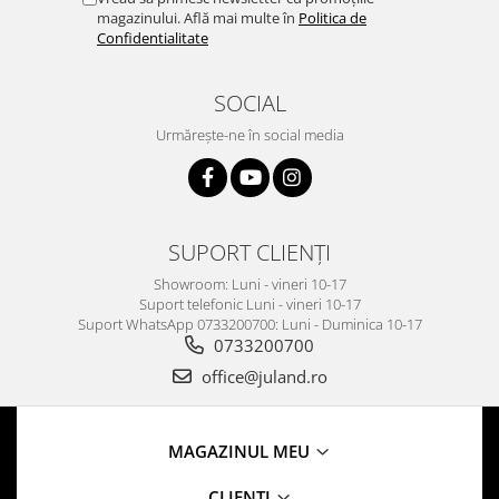
magazinului. Află mai multe în
Politica de
Confidentialitate
SOCIAL
Urmărește-ne în social media
SUPORT CLIENȚI
Showroom: Luni - vineri 10-17
Suport telefonic Luni - vineri 10-17
Suport WhatsApp 0733200700: Luni - Duminica 10-17
0733200700
office@juland.ro
MAGAZINUL MEU
CLIENTI