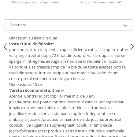
Click aici pentru a ne apela direct.
De la confirmarea comenzii*
Descriere
Dinozaurii au iesit din oua!
Instuctiuni de folosire:
pune oul intr-un recipient cu apa suficienta cat sa-l acopere oul se
va sparge treptat dupa 72 h, iar dinozaurul va iesi dupa ce oul se
sparge in intregime, adauga din nou apa in recipient dinozaurul
va continua sa creasca timp de 14 zile dupa toate acestea poti sa
muti dinozaurul intr-un recipient mai mare si sa-l admiri cum
creste pretul este pentru o singura bucata
Dimensiune: 10 cm
Varsta recomandata: 3 ani+
Atentie! Contraindicat copiilor mai mici de 3 ani.
Jucaria/produsul poate contine piese mici care se pot inghiti sau
inhala existand pericolul de sufocare. Nu lasati ambalajele
jucariilor/produselor la indemana copiilor. Indepartati orice
ambalaj al jucariei/produsului inainte de a da jucaria/produsul
copilului. Va rugam sa supravegheati copilul in timp ce se
joaca/foloseste acest produs. Pastrati instructiunile si etichetele
pentru referinte viitoare. Pastrati jucaria/produsul departe de foc,