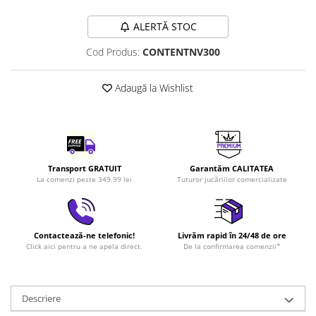
LEGO Art
ALERTĂ STOC
LEGO Creator Expert
Cod Produs:
CONTENTNV300
LEGO Architecture
LEGO Ideas
Adaugă la Wishlist
LEGO Speed Champions
Transport GRATUIT
Garantăm CALITATEA
La comenzi peste 349.99 lei
Tuturor jucăriilor comercializate
Contactează-ne telefonic!
Livrăm rapid în 24/48 de ore
Click aici pentru a ne apela direct.
De la confirmarea comenzii*
Descriere