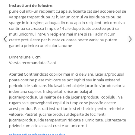
Instuctiuni de folosire:
pune oul intr-un recipient cu apa suficienta cat sa-l acopere oul se
va sparge treptat dupa 72 h, iar unicornul va iesi dupa ce oul se
sparge in intregime, adauga din nou apa in recipient unicornul va
continua sa creasca timp de 14 zile dupa toate acestea poti sa
muti unicornul intr-un recipient mai mare si sa il admiri cum
creste pretul este per bucata culoarea poate varia; nu putem
garanta primirea unei culori anume
Dimensiune: 6 cm
Varsta recomandata: 3 ani+
Atentie! Contraindicat copiilor mai mici de 3 ani. Jucaria/produsul
poate contine piese mici care se pot inghiti sau inhala existand
pericolul de sufocare. Nu lasati ambalajele jucariilor/produselor la
indemana copiilor. Indepartati orice ambalaj al
jucariei/produsului inainte de a da jucaria/produsul copilului. Va
rugam sa supravegheati copilul in timp ce se joaca/foloseste
acest produs. Pastrati instructiunile si etichetele pentru referinte
viitoare. Pastrati jucaria/produsul departe de foc, feriti
jucaria/produsul de temperaturi ridicate si umiditate. Distreaza-te
privind cum eclozeaza si creste un unicorn! I