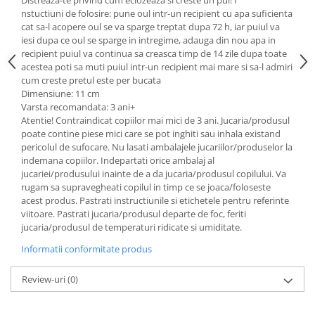
Distreaza-te privind cum eclozeaza si creste un pui! I
nstuctiuni de folosire: pune oul intr-un recipient cu apa suficienta
cat sa-l acopere oul se va sparge treptat dupa 72 h, iar puiul va
iesi dupa ce oul se sparge in intregime, adauga din nou apa in
recipient puiul va continua sa creasca timp de 14 zile dupa toate
acestea poti sa muti puiul intr-un recipient mai mare si sa-l admiri
cum creste pretul este per bucata
Dimensiune: 11 cm
Varsta recomandata: 3 ani+
Atentie! Contraindicat copiilor mai mici de 3 ani. Jucaria/produsul
poate contine piese mici care se pot inghiti sau inhala existand
pericolul de sufocare. Nu lasati ambalajele jucariilor/produselor la
indemana copiilor. Indepartati orice ambalaj al
jucariei/produsului inainte de a da jucaria/produsul copilului. Va
rugam sa supravegheati copilul in timp ce se joaca/foloseste
acest produs. Pastrati instructiunile si etichetele pentru referinte
viitoare. Pastrati jucaria/produsul departe de foc, feriti
jucaria/produsul de temperaturi ridicate si umiditate.
Informatii conformitate produs
Review-uri
(0)