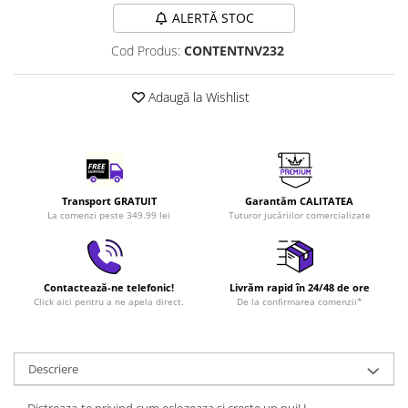
LEGO Art
ALERTĂ STOC
LEGO Creator Expert
Cod Produs:
CONTENTNV232
LEGO Architecture
Adaugă la Wishlist
LEGO Ideas
LEGO Speed Champions
Transport GRATUIT
Garantăm CALITATEA
La comenzi peste 349.99 lei
Tuturor jucăriilor comercializate
Contactează-ne telefonic!
Livrăm rapid în 24/48 de ore
Click aici pentru a ne apela direct.
De la confirmarea comenzii*
Descriere