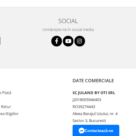
SOCIAL
Urmărește-ne în social media
DATE COMERCIALE
 Plată
SC JULAND BY OTI SRL
J2018005946403
e Retur
RO39274443
a litigiilor
Aleea Barajul Uzului, nr. 4
Sector 3, Bucuresti
Contactează-ne