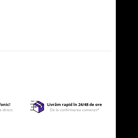
fonic!
Livrăm rapid în 24/48 de ore
a direct.
De la confirmarea comenzii*