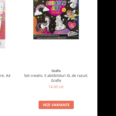
Grafix
re, A4
Set creativ, 5 abtibilduri XL de razuit,
Cauldron 
Grafix
14,00 Lei
VEZI VARIANTE