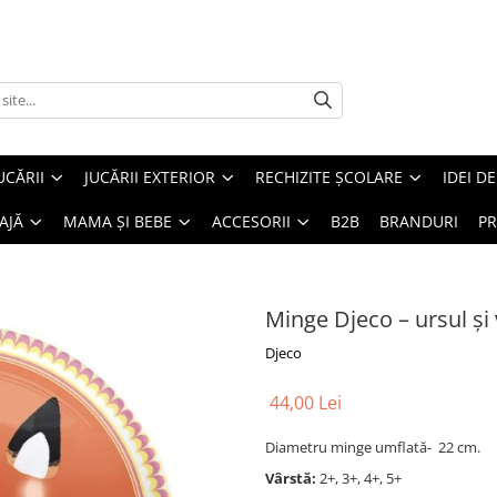
UCĂRII
JUCĂRII EXTERIOR
RECHIZITE ȘCOLARE
IDEI D
AJĂ
MAMA ȘI BEBE
ACCESORII
B2B
BRANDURI
PR
Minge Djeco – ursul și
Djeco
44,00 Lei
Diametru minge umflată- 22 cm.
Vârstă:
2+, 3+, 4+, 5+