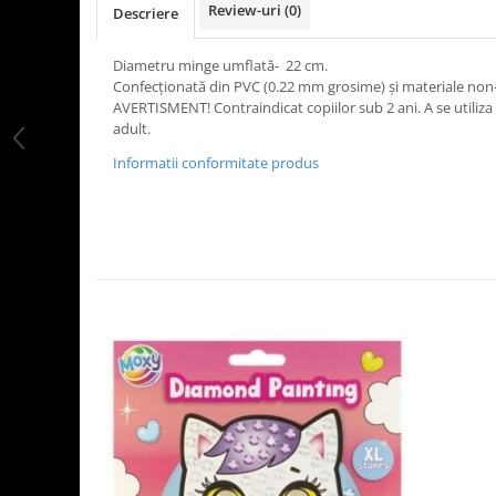
Review-uri
(0)
Descriere
LEGO Art
LEGO Creator Expert
Diametru minge umflată- 22 cm.
Confecționată din PVC (0.22 mm grosime) și materiale non-
LEGO Architecture
AVERTISMENT! Contraindicat copiilor sub 2 ani. A se utiliz
LEGO Ideas
adult.
LEGO Speed Champions
Informatii conformitate produs