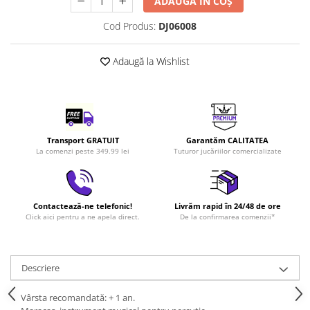
ADAUGĂ ÎN COȘ
LEGO Art
Cod Produs:
DJ06008
LEGO Creator Expert
LEGO Architecture
Adaugă la Wishlist
LEGO Ideas
LEGO Speed Champions
Transport GRATUIT
Garantăm CALITATEA
La comenzi peste 349.99 lei
Tuturor jucăriilor comercializate
Contactează-ne telefonic!
Livrăm rapid în 24/48 de ore
Click aici pentru a ne apela direct.
De la confirmarea comenzii*
Descriere
Vârsta recomandată: + 1 an.