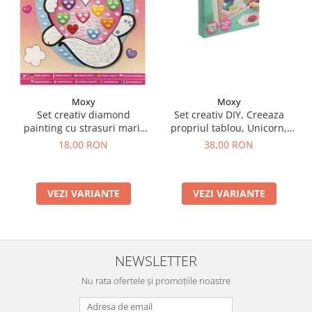
Moxy
Moxy
Set creativ DIY, Creeaza
Set creativ diamond
propriul tablou, Unicorn,
painting cu strasuri mari,
Moxy
A5
38,00 RON
18,00 RON
VEZI VARIANTE
VEZI VARIANTE
NEWSLETTER
Nu rata ofertele și promoțiile noastre