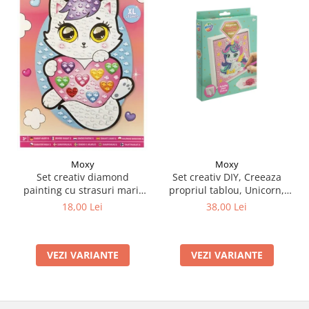
Moxy
Moxy
Set creativ DIY, Creeaza
Set creativ diamond
propriul tablou, Unicorn,
painting cu strasuri mari,
Moxy
A5
38,00 Lei
18,00 Lei
VEZI VARIANTE
VEZI VARIANTE