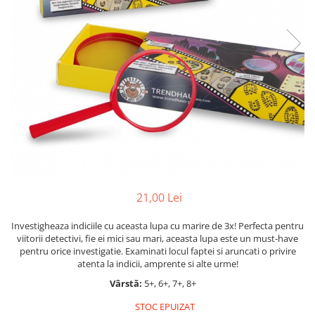
Jocuri cu unicorni
Jucării de baie
LEGO Creator
Jocuri educative pentru
Jocuri cu dinozauri
Jucării de pluș
LEGO Friends
școală/grădiniță
LEGO Ninjago
Agende
LEGO Minecraft
Cărţi de colorat, activități, apa
LEGO DREAMZzz
Accesorii diverse
LEGO Star Wars
LEGO Gabby s Dollhouse
LEGO Harry Potter
LEGO Marvel Super Heroes
LEGO Super Heroes DC
21,00 Lei
LEGO Super Mario
Investigheaza indiciile cu aceasta lupa cu marire de 3x! Perfecta pentru
viitorii detectivi, fie ei mici sau mari, aceasta lupa este un must-have
LEGO Jurassic World
pentru orice investigatie. Examinati locul faptei si aruncati o privire
LEGO Sonic the Hedgehog
atenta la indicii, amprente si alte urme!
LEGO Wicked
Vârstă:
5+, 6+, 7+, 8+
LEGO Animal Crossing
STOC EPUIZAT