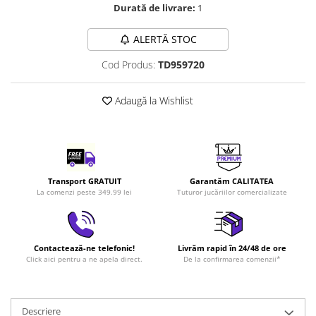
Durată de livrare:
1
LEGO Art
LEGO Creator Expert
ALERTĂ STOC
LEGO Architecture
Cod Produs:
TD959720
LEGO Ideas
LEGO Speed Champions
Adaugă la Wishlist
Transport GRATUIT
Garantăm CALITATEA
La comenzi peste 349.99 lei
Tuturor jucăriilor comercializate
Contactează-ne telefonic!
Livrăm rapid în 24/48 de ore
Click aici pentru a ne apela direct.
De la confirmarea comenzii*
Descriere