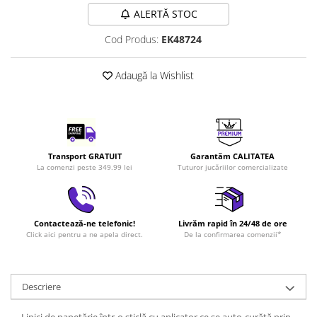
LEGO Art
ALERTĂ STOC
LEGO Creator Expert
Cod Produs:
EK48724
LEGO Architecture
Adaugă la Wishlist
LEGO Ideas
LEGO Speed Champions
Transport GRATUIT
Garantăm CALITATEA
La comenzi peste 349.99 lei
Tuturor jucăriilor comercializate
Contactează-ne telefonic!
Livrăm rapid în 24/48 de ore
Click aici pentru a ne apela direct.
De la confirmarea comenzii*
Descriere