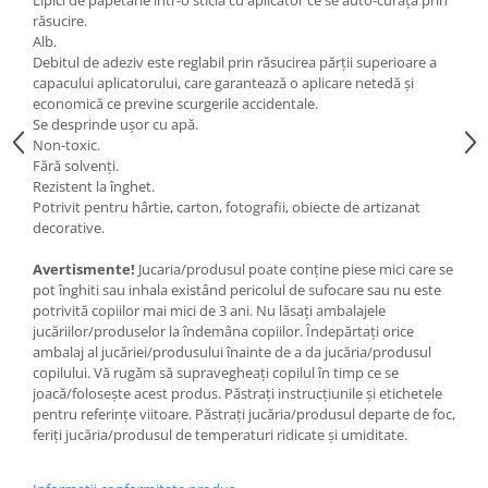
Lipici de papetărie într-o sticlă cu aplicator ce se auto-curăță prin
răsucire.
Alb.
Debitul de adeziv este reglabil prin răsucirea părții superioare a
capacului aplicatorului, care garantează o aplicare netedă și
economică ce previne scurgerile accidentale.
Se desprinde ușor cu apă.
Non-toxic.
Fără solvenți.
Rezistent la înghet.
Potrivit pentru hârtie, carton, fotografii, obiecte de artizanat
decorative.
Avertismente!
Jucaria/produsul poate conține piese mici care se
pot înghiti sau inhala existând pericolul de sufocare sau nu este
potrivită copiilor mai mici de 3 ani. Nu lăsați ambalajele
jucăriilor/produselor la îndemâna copiilor. Îndepărtați orice
ambalaj al jucăriei/produsului înainte de a da jucăria/produsul
copilului. Vă rugăm să supravegheați copilul în timp ce se
joacă/folosește acest produs. Păstrați instrucțiunile și etichetele
pentru referințe viitoare. Păstrați jucăria/produsul departe de foc,
feriți jucăria/produsul de temperaturi ridicate și umiditate.