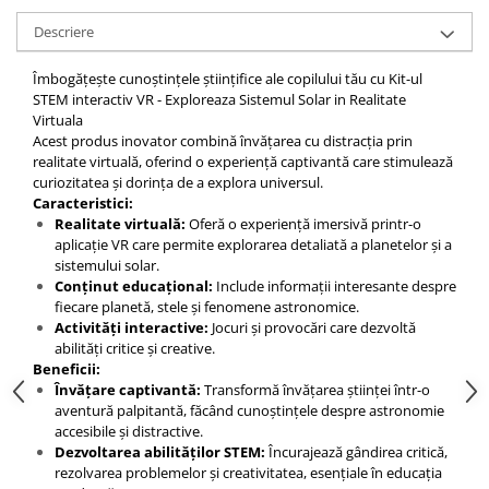
Descriere
Îmbogățește cunoștințele științifice ale copilului tău cu Kit-ul
STEM interactiv VR - Exploreaza Sistemul Solar in Realitate
Virtuala
Acest produs inovator combină învățarea cu distracția prin
realitate virtuală, oferind o experiență captivantă care stimulează
curiozitatea și dorința de a explora universul.
Caracteristici:
Realitate virtuală:
Oferă o experiență imersivă printr-o
aplicație VR care permite explorarea detaliată a planetelor și a
sistemului solar.
Conținut educațional:
Include informații interesante despre
fiecare planetă, stele și fenomene astronomice.
Activități interactive:
Jocuri și provocări care dezvoltă
abilități critice și creative.
Beneficii:
Învățare captivantă:
Transformă învățarea științei într-o
aventură palpitantă, făcând cunoștințele despre astronomie
accesibile și distractive.
Dezvoltarea abilităților STEM:
Încurajează gândirea critică,
rezolvarea problemelor și creativitatea, esențiale în educația