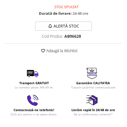
LEGO Art
STOC EPUIZAT
Durată de livrare:
24-48 ore
LEGO Creator Expert
LEGO Architecture
ALERTĂ STOC
LEGO Ideas
Cod Produs:
AB96628
LEGO Speed Champions
Adaugă la Wishlist
Transport GRATUIT
Garantăm CALITATEA
La comenzi peste 349.99 lei
Tuturor jucăriilor comercializate
Contactează-ne telefonic!
Livrăm rapid în 24/48 de ore
Click aici pentru a ne apela direct.
De la confirmarea comenzii*