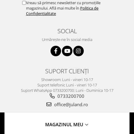
Vreau să primesc newsletter cu promoțiile
magazinului. Află mai multe în
Politica de
Confidentialitate
SOCIAL
Urmărește-ne în social media
SUPORT CLIENȚI
Showroom: Luni - vineri 10-17
Suport telefonic Luni - vineri 10-17
Suport WhatsApp 0733200700: Luni - Duminica 10-17
0733200700
office@juland.ro
MAGAZINUL MEU