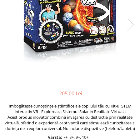
Jocuri cu unicorni
Jucării de baie
LEGO Creator
Jocuri educative pentru
Jocuri cu dinozauri
Jucării de pluș
LEGO Friends
școală/grădiniță
LEGO Ninjago
Agende
LEGO Minecraft
Cărţi de colorat, activități, apa
LEGO DREAMZzz
Accesorii diverse
LEGO Star Wars
LEGO Gabby s Dollhouse
LEGO Harry Potter
LEGO Marvel Super Heroes
LEGO Super Heroes DC
205,00 Lei
LEGO Super Mario
Îmbogățește cunoștințele științifice ale copilului tău cu Kit-ul STEM
LEGO Jurassic World
interactiv VR - Exploreaza Sistemul Solar in Realitate Virtuala
LEGO Sonic the Hedgehog
Acest produs inovator combină învățarea cu distracția prin realitate
virtuală, oferind o experiență captivantă care stimulează curiozitatea și
LEGO Wicked
dorința de a explora universul. Nu include dispozitive (telefon/tableta)
LEGO Animal Crossing
Vârstă:
7+, 8+, 9+, 10+