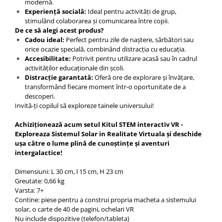
modernă.
Experiență socială:
Ideal pentru activități de grup,
stimulând colaborarea și comunicarea între copii.
De ce să alegi acest produs?
Cadou ideal:
Perfect pentru zile de naștere, sărbători sau
orice ocazie specială, combinând distracția cu educația.
Accesibilitate:
Potrivit pentru utilizare acasă sau în cadrul
activităților educaționale din școli.
Distracție garantată:
Oferă ore de explorare și învățare,
transformând fiecare moment într-o oportunitate de a
descoperi.
Invită-ți copilul să exploreze tainele universului!
Achiziționează acum setul Kitul STEM interactiv VR -
Exploreaza Sistemul Solar in Realitate Virtuala și deschide
ușa către o lume plină de cunoștințe și aventuri
intergalactice!
Dimensiuni: L 30 cm, l 15 cm, H 23 cm
Greutate: 0,66 kg
Varsta: 7+
Contine: piese pentru a construi propria macheta a sistemului
solar, o carte de 40 de pagini, ochelari VR
Nu include dispozitive (telefon/tableta)