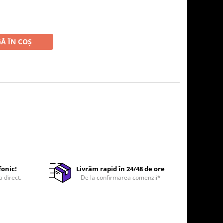
Ă ÎN COȘ
fonic!
Livrăm rapid în 24/48 de ore
a direct.
De la confirmarea comenzii*