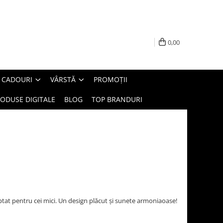
0,00
E CADOURI
VÂRSTĂ
PROMOȚII
ODUSE DIGITALE
BLOG
TOP BRANDURI
tat pentru cei mici. Un design plăcut și sunete armoniaoase!