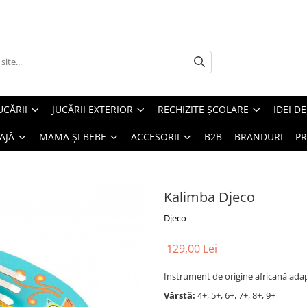
UCĂRII
JUCĂRII EXTERIOR
RECHIZITE ȘCOLARE
IDEI D
AJĂ
MAMA ȘI BEBE
ACCESORII
B2B
BRANDURI
PR
Kalimba Djeco
Djeco
129,00 Lei
Instrument de origine africană adap
Vârstă:
4+, 5+, 6+, 7+, 8+, 9+