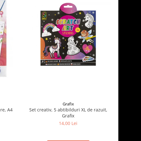
Grafix
re, A4
Set creativ, 5 abtibilduri XL de razuit,
Cauldron 
Grafix
14,00 Lei