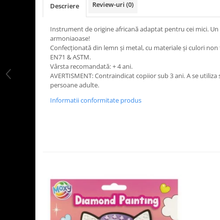
Review-uri
(0)
Descriere
LEGO Art
LEGO Creator Expert
Instrument de origine africană adaptat pentru cei mici. Un
armoniaoase!
LEGO Architecture
Confecționată din lemn și metal, cu materiale și culori non
LEGO Ideas
EN71 & ASTM.
Vârsta recomandată: + 4 ani.
LEGO Speed Champions
AVERTISMENT: Contraindicat copiior sub 3 ani. A se utiliza
persoane adulte.
Informatii conformitate produs