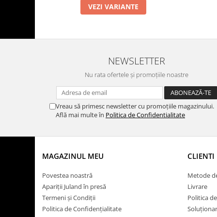
VEZI VARIANTE
NEWSLETTER
Nu rata ofertele și promoțiile noastre
Vreau să primesc newsletter cu promoțiile magazinului.
Află mai multe în
Politica de Confidentialitate
MAGAZINUL MEU
CLIENTI
Povestea noastră
Metode de
Apariții Juland în presă
Livrare
Termeni și Condiții
Politica d
Politica de Confidențialitate
Soluționare