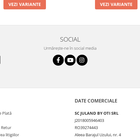
VEZI VARIANTE
VEZI VARIANTE
SOCIAL
Urmărește-ne în social media
DATE COMERCIALE
 Plată
SC JULAND BY OTI SRL
J2018005946403
e Retur
RO39274443
a litigiilor
Aleea Barajul Uzului, nr. 4