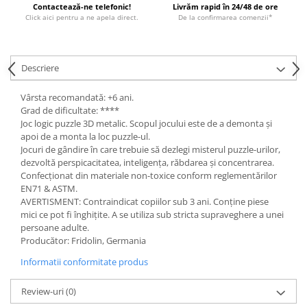
Contactează-ne telefonic!
Livrăm rapid în 24/48 de ore
Click aici pentru a ne apela direct.
De la confirmarea comenzii*
Descriere
Vârsta recomandată: +6 ani.
Grad de dificultate: ****
Joc logic puzzle 3D metalic. Scopul jocului este de a demonta și
apoi de a monta la loc puzzle-ul.
Jocuri de gândire în care trebuie să dezlegi misterul puzzle-urilor,
dezvoltă perspicacitatea, inteligența, răbdarea și concentrarea.
Confecționat din materiale non-toxice conform reglementărilor
EN71 & ASTM.
AVERTISMENT: Contraindicat copiilor sub 3 ani. Conține piese
mici ce pot fi înghițite. A se utiliza sub stricta supraveghere a unei
persoane adulte.
Producător: Fridolin, Germania
Informatii conformitate produs
Review-uri
(0)