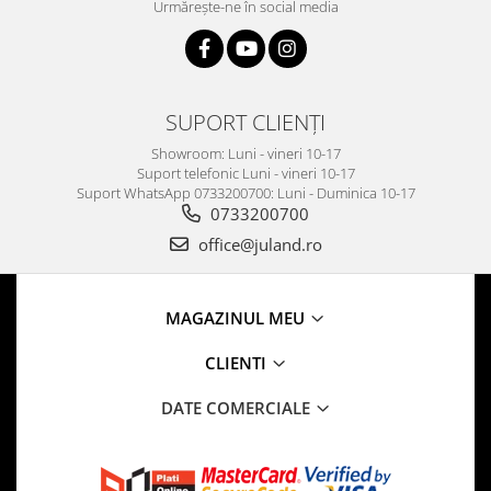
Urmărește-ne în social media
SUPORT CLIENȚI
Showroom: Luni - vineri 10-17
Suport telefonic Luni - vineri 10-17
Suport WhatsApp 0733200700: Luni - Duminica 10-17
0733200700
office@juland.ro
MAGAZINUL MEU
CLIENTI
DATE COMERCIALE