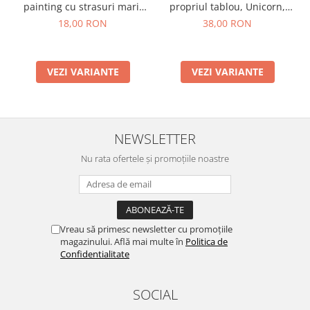
propriul tablou, Unicorn,
painting cu strasuri mari,
Moxy
A5
38,00 RON
18,00 RON
VEZI VARIANTE
VEZI VARIANTE
NEWSLETTER
Nu rata ofertele și promoțiile noastre
Vreau să primesc newsletter cu promoțiile
magazinului. Află mai multe în
Politica de
Confidentialitate
SOCIAL