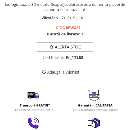
Joc logic puzzle 3D metalic. Scopul jocului este de a demonta și apoi de
LEGO Art
a monta la loc puzzle-ul.
LEGO Creator Expert
Vârstă:
6+, 7+, 8+, 9+, 10+
LEGO Architecture
STOC EPUIZAT
LEGO Ideas
Durată de livrare:
1
LEGO Speed Champions
ALERTĂ STOC
Cod Produs:
Fr_17262
Adaugă la Wishlist
Transport GRATUIT
Garantăm CALITATEA
La comenzi peste 349.99 lei
Tuturor jucăriilor comercializate