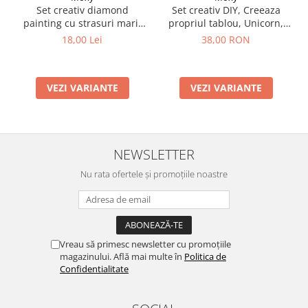
Set creativ DIY, Creeaza
Set creativ diamond
propriul tablou, Unicorn,
painting cu strasuri mari,
Moxy
A5
38,00 RON
18,00 Lei
VEZI VARIANTE
VEZI VARIANTE
NEWSLETTER
Nu rata ofertele și promoțiile noastre
Vreau să primesc newsletter cu promoțiile
magazinului. Află mai multe în
Politica de
Confidentialitate