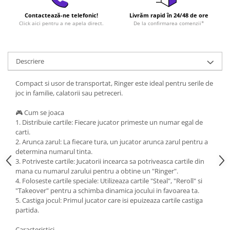
Contactează-ne telefonic!
Livrăm rapid în 24/48 de ore
Click aici pentru a ne apela direct.
De la confirmarea comenzii*
Descriere
Compact si usor de transportat, Ringer este ideal pentru serile de
joc in familie, calatorii sau petreceri.
🎮 Cum se joaca
1. Distribuie cartile: Fiecare jucator primeste un numar egal de
carti.
2. Arunca zarul: La fiecare tura, un jucator arunca zarul pentru a
determina numarul tinta.
3. Potriveste cartile: Jucatorii incearca sa potriveasca cartile din
mana cu numarul zarului pentru a obtine un "Ringer".
4. Foloseste cartile speciale: Utilizeaza cartile "Steal", "Reroll" si
"Takeover" pentru a schimba dinamica jocului in favoarea ta.
5. Castiga jocul: Primul jucator care isi epuizeaza cartile castiga
partida.
Caracteristici