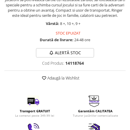
LEGO Art
speciale pentru a schimba cursul jocului si sa fure carti de la adversari
pentru a obtine un avantaj. Compact si usor de transportat, Ringer
LEGO Creator Expert
este ideal pentru serile de joc in familie, calatorii sau petreceri.
LEGO Architecture
Vârstă:
8 +, 10 +, 9 +
LEGO Ideas
STOC EPUIZAT
Durată de livrare:
24-48 ore
LEGO Speed Champions
ALERTĂ STOC
Cod Produs:
14118764
Adaugă la Wishlist
Transport GRATUIT
Garantăm CALITATEA
La comenzi peste 349.99 lei
Tuturor jucăriilor comercializate