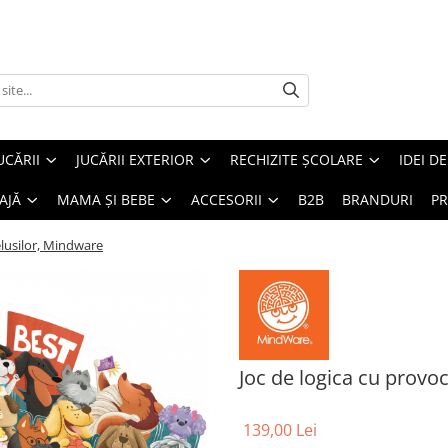
UCĂRII
JUCĂRII EXTERIOR
RECHIZITE ȘCOLARE
IDEI D
AJĂ
MAMA ȘI BEBE
ACCESORII
B2B
BRANDURI
PR
elusilor, Mindware
Joc de logica cu provo
139,00 Lei