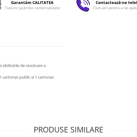
Garantăm CALITATEA
Contactează-ne tele
Tuturor jucăriilor comercializate
Click aici pentru a ne apel
 abilitatile de rezolvare a
 1 cartonas public si 1 cartonas
PRODUSE SIMILARE