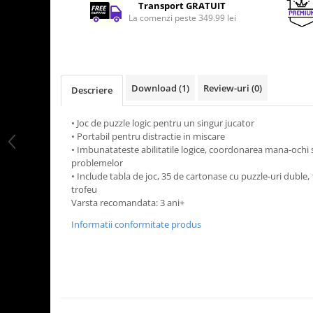
Transport GRATUIT
LEGO Art
La comenzi peste 349.99 lei
LEGO Creator Expert
LEGO Architecture
LEGO Ideas
Download (1)
Review-uri
(0)
Descriere
LEGO Speed Champions
• Joc de puzzle logic pentru un singur jucator
• Portabil pentru distractie in miscare
• Imbunatateste abilitatile logice, coordonarea mana-ochi si
problemelor
• Include tabla de joc, 35 de cartonase cu puzzle-uri duble,
trofeu
Varsta recomandata: 3 ani+
Informatii conformitate produs