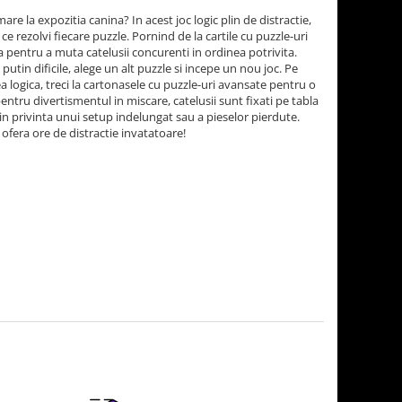
are la expozitia canina? In acest joc logic plin de distractie,
e rezolvi fiecare puzzle. Pornind de la cartile cu puzzle-uri
ca pentru a muta catelusii concurenti in ordinea potrivita.
putin dificile, alege un alt puzzle si incepe un nou joc. Pe
 logica, treci la cartonasele cu puzzle-uri avansate pentru o
ntru divertismentul in miscare, catelusii sunt fixati pe tabla
ji in privinta unui setup indelungat sau a pieselor pierdute.
ofera ore de distractie invatatoare!