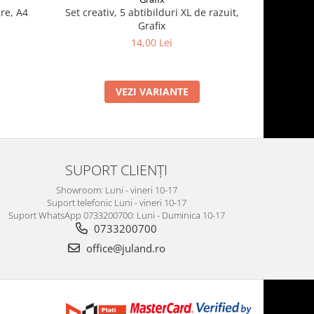
re, A4
Set creativ, 5 abtibilduri XL de razuit,
Cauldron 
Grafix
14,00 Lei
VEZI VARIANTE
SUPORT CLIENȚI
Showroom: Luni - vineri 10-17
Suport telefonic Luni - vineri 10-17
Suport WhatsApp 0733200700: Luni - Duminica 10-17
0733200700
office@juland.ro