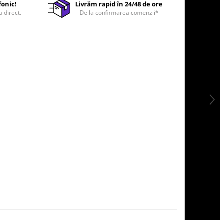
fonic!
Livrăm rapid în 24/48 de ore
a direct.
De la confirmarea comenzii*