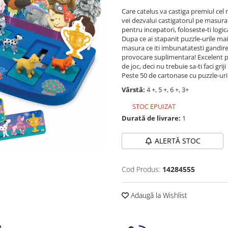
Care catelus va castiga premiul cel m
vei dezvalui castigatorul pe masura c
pentru incepatori, foloseste-ti logi
Dupa ce ai stapanit puzzle-urile mai 
masura ce iti imbunatatesti gandirea
provocare suplimentara! Excelent pe
de joc, deci nu trebuie sa-ti faci gri
Peste 50 de cartonase cu puzzle-uri 
Vârstă:
4 +, 5 +, 6 +, 3+
STOC EPUIZAT
Durată de livrare:
1
ALERTĂ STOC
Cod Produs:
14284555
Adaugă la Wishlist