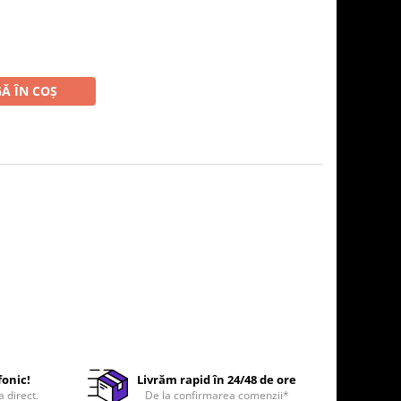
Ă ÎN COȘ
fonic!
Livrăm rapid în 24/48 de ore
a direct.
De la confirmarea comenzii*