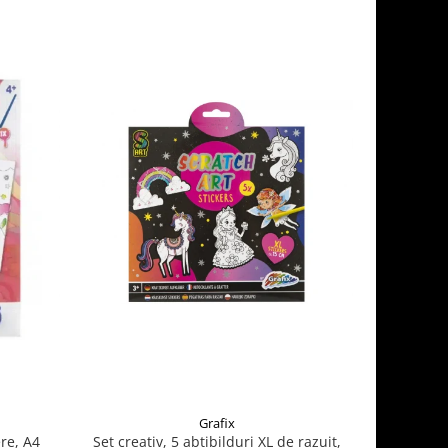
Grafix
re, A4
Set creativ, 5 abtibilduri XL de razuit,
Cauldron 