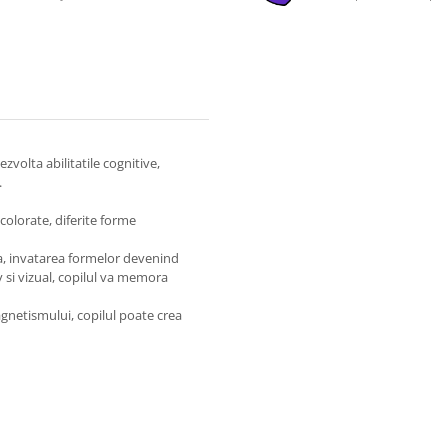
zvolta abilitatile cognitive,
.
colorate, diferite forme
ca, invatarea formelor devenind
v si vizual, copilul va memora
agnetismului, copilul poate crea