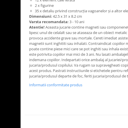
12 x element cale ferata
2 x figurine
35 x detaliu privind construcția vagoanelor și a altor e
Dimensiuni:
42.5 х 31 х 8.2 cm
Varsta recomandata:
3 - 10 ani
Atentie!
Aceasta jucarie contine magneti sau componenet
lipesc unul de celalalt sau se ataseaza de un obiect metalic
provoca accidente grave sau mortale. Cereti imediat asisten
magnetii sunt inghititi sau inhalati. Contraindicat copiilor 
poate contine piese mici care se pot inghiti sau inhala exi
este potrivita copiilor mai mici de 3 ani. Nu lasati ambalajel
indemana copiilor. Indepartati orice ambalaj al jucariei/pr
jucaria/produsul copilului. Va rugam sa supravegheati copil
acest produs. Pastrati instructiunile si etichetele pentru ref
jucaria/produsul departe de foc, feriti jucaria/produsul de 
Informatii conformitate produs