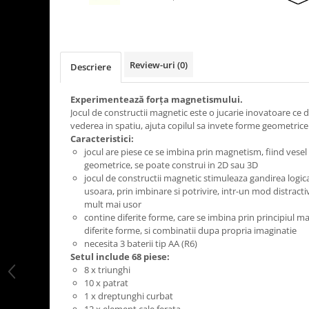
LEGO Art
LEGO Creator Expert
LEGO Architecture
Review-uri
(0)
Descriere
LEGO Ideas
LEGO Speed Champions
Experimentează forţa magnetismului.
Jocul de constructii magnetic este o jucarie inovatoare ce de
vederea in spatiu, ajuta copilul sa invete forme geometrice
Caracteristici:
jocul are piese ce se imbina prin magnetism, fiind vesel 
geometrice, se poate construi in 2D sau 3D
jocul de constructii magnetic stimuleaza gandirea logi
usoara, prin imbinare si potrivire, intr-un mod distracti
mult mai usor
contine diferite forme, care se imbina prin principiul m
diferite forme, si combinatii dupa propria imaginatie
necesita 3 baterii tip AA (R6)
Setul include 68 piese:
8 x triunghi
10 x patrat
1 x dreptunghi curbat