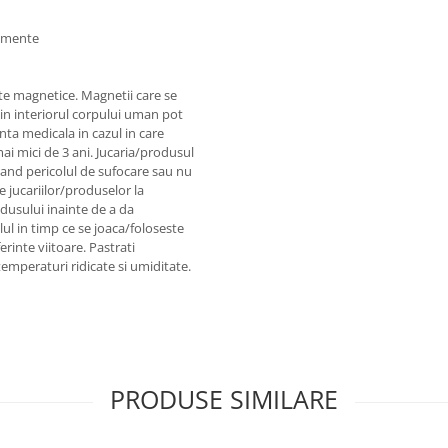
lemente
e magnetice. Magnetii care se
 in interiorul corpului uman pot
ta medicala in cazul in care
mai mici de 3 ani. Jucaria/produsul
stand pericolul de sufocare sau nu
e jucariilor/produselor la
odusului inainte de a da
ul in timp ce se joaca/foloseste
erinte viitoare. Pastrati
temperaturi ridicate si umiditate.
PRODUSE SIMILARE