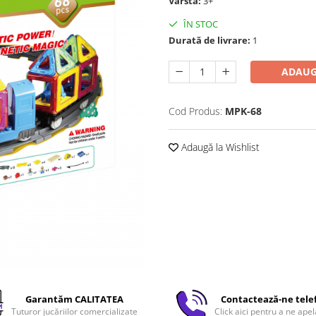
Vârstă:
3+
ÎN STOC
Durată de livrare:
1
ADAUG
Cod Produs:
MPK-68
Adaugă la Wishlist
Garantăm CALITATEA
Contactează-ne tele
Tuturor jucăriilor comercializate
Click aici pentru a ne apel