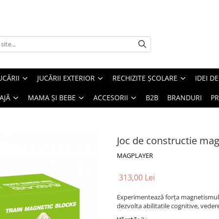
UCĂRII
JUCĂRII EXTERIOR
RECHIZITE ȘCOLARE
IDEI D
AJĂ
MAMA ȘI BEBE
ACCESORII
B2B
BRANDURI
PR
Joc de constructie mag
MAGPLAYER
313,00 Lei
Experimentează forţa magnetismului.
dezvolta abilitatile cognitive, veder