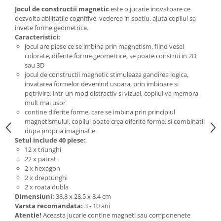
Jocul de constructii magnetic
este o jucarie inovatoare ce
dezvolta abilitatile cognitive, vederea in spatiu, ajuta copilul sa
invete forme geometrice.
Caracteristici:
jocul are piese ce se imbina prin magnetism, fiind vesel
colorate, diferite forme geometrice, se poate construi in 2D
sau 3D
jocul de constructii magnetic stimuleaza gandirea logica,
invatarea formelor devenind usoara, prin imbinare si
potrivire, intr-un mod distractiv si vizual, copilul va memora
mult mai usor
contine diferite forme, care se imbina prin principiul
magnetismului, copilul poate crea diferite forme, si combinatii
dupa propria imaginatie
Setul include 40 piese:
12 x triunghi
22 x patrat
2 x hexagon
2 x dreptunghi
2 x roata dubla
Dimensiuni:
38.8 х 28.5 х 8.4 cm
Varsta recomandata:
3 - 10 ani
Atentie!
Aceasta jucarie contine magneti sau componenete