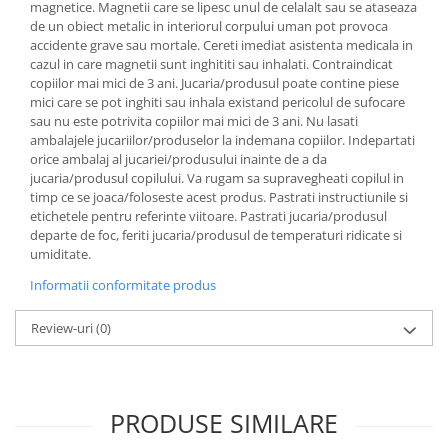
magnetice. Magnetii care se lipesc unul de celalalt sau se ataseaza
de un obiect metalic in interiorul corpului uman pot provoca
accidente grave sau mortale. Cereti imediat asistenta medicala in
cazul in care magnetii sunt inghititi sau inhalati. Contraindicat
copiilor mai mici de 3 ani. Jucaria/produsul poate contine piese
mici care se pot inghiti sau inhala existand pericolul de sufocare
sau nu este potrivita copiilor mai mici de 3 ani. Nu lasati
ambalajele jucariilor/produselor la indemana copiilor. Indepartati
orice ambalaj al jucariei/produsului inainte de a da
jucaria/produsul copilului. Va rugam sa supravegheati copilul in
timp ce se joaca/foloseste acest produs. Pastrati instructiunile si
etichetele pentru referinte viitoare. Pastrati jucaria/produsul
departe de foc, feriti jucaria/produsul de temperaturi ridicate si
umiditate.
Informatii conformitate produs
Review-uri
(0)
PRODUSE SIMILARE