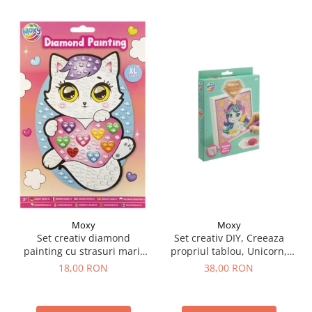
Moxy
Moxy
Set creativ DIY, Creeaza
Set creativ diamond
propriul tablou, Unicorn,
painting cu strasuri mari,
Moxy
A5
38,00 RON
18,00 RON