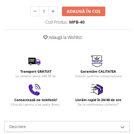
LEGO Art
ADAUGĂ ÎN COȘ
LEGO Creator Expert
Cod Produs:
MPB-40
LEGO Architecture
LEGO Ideas
Adaugă la Wishlist
LEGO Speed Champions
Transport GRATUIT
Garantăm CALITATEA
La comenzi peste 349.99 lei
Tuturor jucăriilor comercializate
Contactează-ne telefonic!
Livrăm rapid în 24/48 de ore
Click aici pentru a ne apela direct.
De la confirmarea comenzii*
Descriere