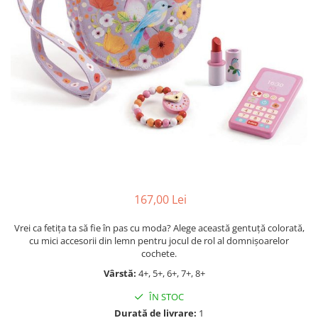
Jocuri cu unicorni
Jucării de baie
LEGO Creator
Jocuri educative pentru
Jocuri cu dinozauri
Jucării de pluș
LEGO Friends
școală/grădiniță
LEGO Ninjago
Agende
LEGO Minecraft
Cărţi de colorat, activități, apa
LEGO DREAMZzz
Accesorii diverse
LEGO Star Wars
LEGO Gabby s Dollhouse
LEGO Harry Potter
LEGO Marvel Super Heroes
LEGO Super Heroes DC
167,00 Lei
LEGO Super Mario
Vrei ca fetița ta să fie în pas cu moda? Alege această gentuță colorată,
cu mici accesorii din lemn pentru jocul de rol al domnișoarelor
LEGO Jurassic World
cochete.
LEGO Sonic the Hedgehog
Vârstă:
4+, 5+, 6+, 7+, 8+
LEGO Wicked
ÎN STOC
LEGO Animal Crossing
Durată de livrare:
1