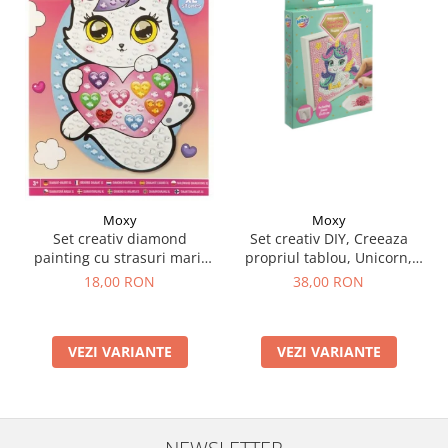
Moxy
Moxy
Set creativ DIY, Creeaza
Set creativ diamond
propriul tablou, Unicorn,
painting cu strasuri mari,
Moxy
A5
38,00 RON
18,00 RON
VEZI VARIANTE
VEZI VARIANTE
NEWSLETTER