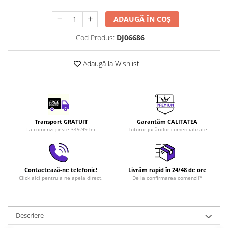
LEGO Art
ADAUGĂ ÎN COȘ
LEGO Creator Expert
Cod Produs:
DJ06686
LEGO Architecture
LEGO Ideas
Adaugă la Wishlist
LEGO Speed Champions
Transport GRATUIT
Garantăm CALITATEA
La comenzi peste 349.99 lei
Tuturor jucăriilor comercializate
Contactează-ne telefonic!
Livrăm rapid în 24/48 de ore
Click aici pentru a ne apela direct.
De la confirmarea comenzii*
Descriere