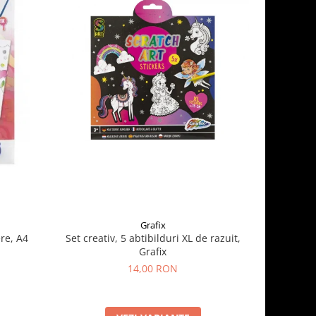
Grafix
re, A4
Set creativ, 5 abtibilduri XL de razuit,
Cauldron 
Grafix
14,00 RON