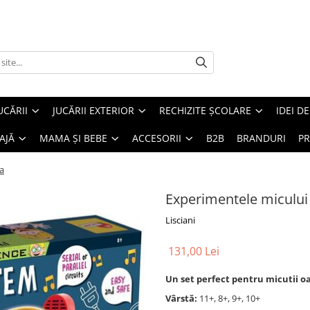
UCĂRII
JUCĂRII EXTERIOR
RECHIZITE ȘCOLARE
IDEI D
AJĂ
MAMA ȘI BEBE
ACCESORII
B2B
BRANDURI
PR
ea
Experimentele micului g
Lisciani
131,00 Lei
Un set perfect pentru micutii o
Vârstă:
11+, 8+, 9+, 10+