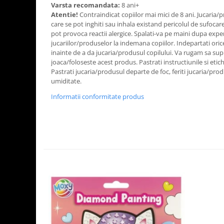
Varsta recomandata:
8 ani+
Atentie!
Contraindicat copiilor mai mici de 8 ani. Jucaria/
care se pot inghiti sau inhala existand pericolul de sufoca
pot provoca reactii alergice. Spalati-va pe maini dupa expe
jucariilor/produselor la indemana copiilor. Indepartati oric
inainte de a da jucaria/produsul copilului. Va rugam sa sup
joaca/foloseste acest produs. Pastrati instructiunile si etic
Pastrati jucaria/produsul departe de foc, feriti jucaria/pro
umiditate.
Informatii conformitate produs