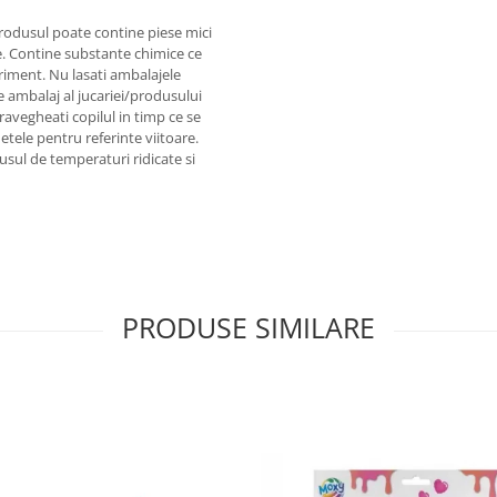
produsul poate contine piese mici
re. Contine substante chimice ce
riment. Nu lasati ambalajele
e ambalaj al jucariei/produsului
ravegheati copilul in timp ce se
hetele pentru referinte viitoare.
dusul de temperaturi ridicate si
PRODUSE SIMILARE