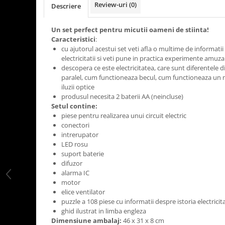
Review-uri
(0)
Descriere
LEGO Art
LEGO Creator Expert
Un set perfect pentru micutii oameni de stiinta!
Caracteristici
:
LEGO Architecture
cu ajutorul acestui set veti afla o multime de informatii
LEGO Ideas
electricitatii si veti pune in practica experimente amuz
descopera ce este electricitatea, care sunt diferentele dint
LEGO Speed Champions
paralel, cum functioneaza becul, cum functioneaza un 
iluzii optice
produsul necesita 2 baterii AA (neincluse)
Setul contine:
piese pentru realizarea unui circuit electric
conectori
intrerupator
LED rosu
suport baterie
difuzor
alarma IC
motor
elice ventilator
puzzle a 108 piese cu informatii despre istoria electricita
ghid ilustrat in limba engleza
Dimensiune ambalaj:
46 x 31 x 8 cm