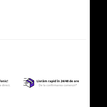
fonic!
Livrăm rapid în 24/48 de ore
a direct.
De la confirmarea comenzii*