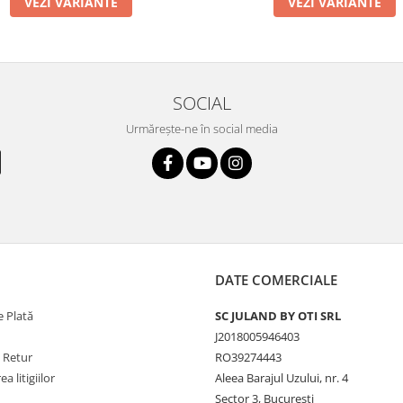
VEZI VARIANTE
VEZI VARIANTE
SOCIAL
Urmărește-ne în social media
DATE COMERCIALE
 Plată
SC JULAND BY OTI SRL
J2018005946403
e Retur
RO39274443
a litigiilor
Aleea Barajul Uzului, nr. 4
Sector 3, Bucuresti