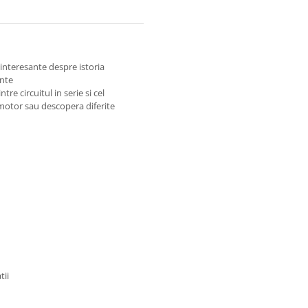
 interesante despre istoria
ante
re circuitul in serie si cel
motor sau descopera diferite
tii