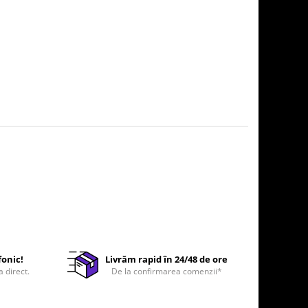
fonic!
Livrăm rapid în 24/48 de ore
a direct.
De la confirmarea comenzii*