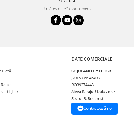
SOCIAL
Urmărește-ne în social media
DATE COMERCIALE
 Plată
SC JULAND BY OTI SRL
J2018005946403
e Retur
RO39274443
a litigiilor
Aleea Barajul Uzului, nr. 4
Sector 3, Bucuresti
Contactează-ne