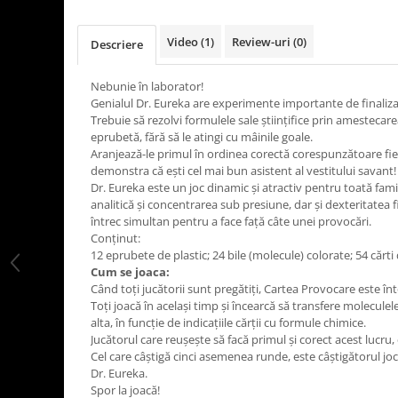
LEGO Art
Video
(1)
Review-uri
(0)
LEGO Creator Expert
Descriere
LEGO Architecture
Nebunie în laborator!
LEGO Ideas
Genialul Dr. Eureka are experimente importante de finalizat
Trebuie să rezolvi formulele sale științifice prin amestecar
LEGO Speed Champions
eprubetă, fără să le atingi cu mâinile goale.
Aranjează-le primul în ordinea corectă corespunzătoare fiec
demonstra că ești cel mai bun asistent al vestitului savant!
Dr. Eureka este un joc dinamic și atractiv pentru toată fam
analitică și concentrarea sub presiune, dar și dexteritatea fie
întrec simultan pentru a face față câte unei provocări.
Conținut:
12 eprubete de plastic; 24 bile (molecule) colorate; 54 cărti 
Cum se joaca:
Când toți jucătorii sunt pregătiți, Cartea Provocare este înt
Toți joacă în același timp și încearcă să transfere moleculel
alta, în funcție de indicațiile cărții cu formule chimice.
Jucătorul care reușește să facă primul și corect acest lucru,
Cel care câștigă cinci asemenea runde, este câștigătorul jocu
Dr. Eureka.
Spor la joacă!