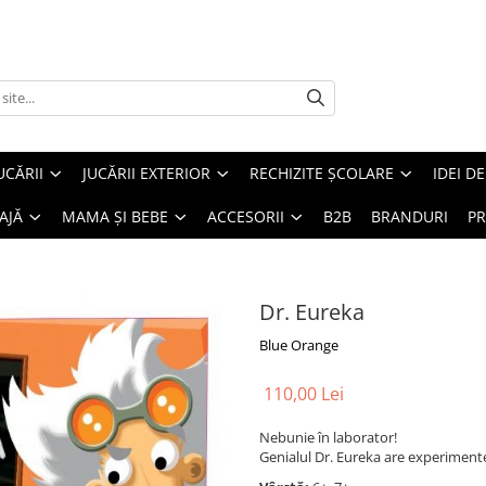
UCĂRII
JUCĂRII EXTERIOR
RECHIZITE ȘCOLARE
IDEI D
AJĂ
MAMA ȘI BEBE
ACCESORII
B2B
BRANDURI
PR
Dr. Eureka
Blue Orange
110,00 Lei
Nebunie în laborator!
Genialul Dr. Eureka are experimente