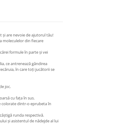
 și are nevoie de ajutorul tău!
ea moleculelor din fiecare
ărei formule în parte și vei
ilia, ce antrenează gândirea
căruia, în care toți jucătorii se
de joc.
oarsă cu fața în sus.
e colorate dintr-o eprubeta în
 câștigă runda respectivă.
lui și asistentul de nădejde al lui