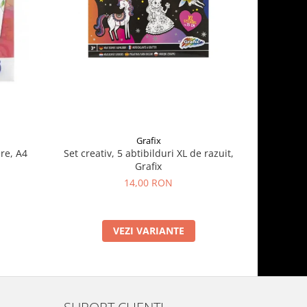
Grafix
re, A4
Set creativ, 5 abtibilduri XL de razuit,
Cauldron 
Grafix
14,00 RON
VEZI VARIANTE