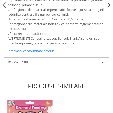
O jucărie clasică ideală de luat în vacanță, pe plajă sau în grădină.
Aruncă și prinde discul!
Confecționat din material impermeabil, foarte ușor și cu marginile
rotunjite pentru a fi sigur pentru cei mici.
Dimensiune diametru: 20 cm. Greutate: 36,5 grame.
Confecționat din materiale non-toxice, conform reglementărilor
EN71&ASTM.
Vârsta recomandată: +4 ani.
AVERTISMENT! Contraindicat copiilor sub 3 ani. A se folosi sub
directa supraveghere a unei persoane adulte.
Informatii conformitate produs
Review-uri
(0)
PRODUSE SIMILARE