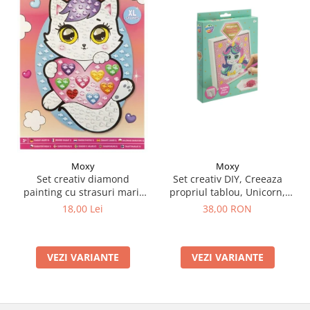
Moxy
Moxy
Set creativ DIY, Creeaza
Set creativ diamond
propriul tablou, Unicorn,
painting cu strasuri mari,
Moxy
A5
38,00 RON
18,00 Lei
VEZI VARIANTE
VEZI VARIANTE