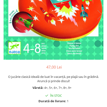
Jocuri cu unicorni
Jucării de baie
LEGO Creator
Jocuri educative pentru
Jocuri cu dinozauri
Jucării de pluș
LEGO Friends
școală/grădiniță
LEGO Ninjago
Agende
LEGO Minecraft
Cărţi de colorat, activități, apa
LEGO DREAMZzz
Accesorii diverse
LEGO Star Wars
LEGO Gabby s Dollhouse
LEGO Harry Potter
LEGO Marvel Super Heroes
LEGO Super Heroes DC
47,00 Lei
LEGO Super Mario
O jucărie clasică ideală de luat în vacanță, pe plajă sau în grădină.
Aruncă și prinde discul!
LEGO Jurassic World
Vârstă:
4+, 5+, 6+, 7+, 8+, 9+
LEGO Sonic the Hedgehog
ÎN STOC
LEGO Wicked
Durată de livrare:
1
LEGO Animal Crossing