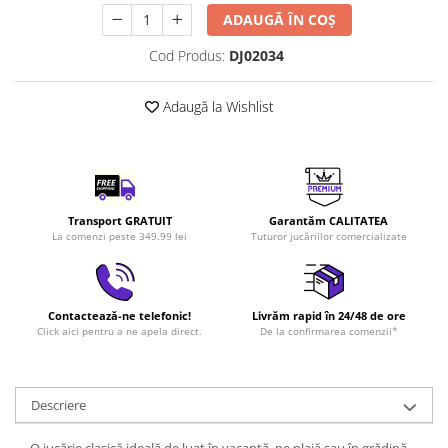
LEGO Art
ADAUGĂ ÎN COȘ
LEGO Creator Expert
Cod Produs:
DJ02034
LEGO Architecture
Adaugă la Wishlist
LEGO Ideas
LEGO Speed Champions
Transport GRATUIT
Garantăm CALITATEA
La comenzi peste 349.99 lei
Tuturor jucăriilor comercializate
Contactează-ne telefonic!
Livrăm rapid în 24/48 de ore
Click aici pentru a ne apela direct.
De la confirmarea comenzii*
Descriere