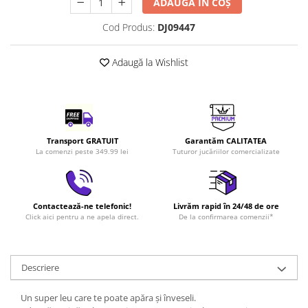
ADAUGĂ ÎN COȘ
LEGO Art
Cod Produs:
DJ09447
LEGO Creator Expert
LEGO Architecture
Adaugă la Wishlist
LEGO Ideas
LEGO Speed Champions
Transport GRATUIT
Garantăm CALITATEA
La comenzi peste 349.99 lei
Tuturor jucăriilor comercializate
Contactează-ne telefonic!
Livrăm rapid în 24/48 de ore
Click aici pentru a ne apela direct.
De la confirmarea comenzii*
Descriere
Un super leu care te poate apăra și înveseli
.