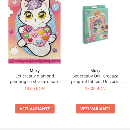
Moxy
Moxy
Set creativ DIY, Creeaza
Set creativ diamond
propriul tablou, Unicorn,
painting cu strasuri mari,
Moxy
A5
38,00 RON
18,00 RON
VEZI VARIANTE
VEZI VARIANTE