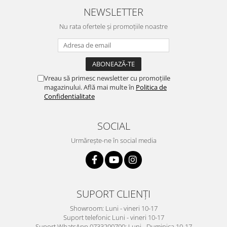
NEWSLETTER
Nu rata ofertele și promoțiile noastre
Vreau să primesc newsletter cu promoțiile
magazinului. Află mai multe în
Politica de
Confidentialitate
SOCIAL
Urmărește-ne în social media
SUPORT CLIENȚI
Showroom: Luni - vineri 10-17
Suport telefonic Luni - vineri 10-17
Suport WhatsApp 0733200700: Luni - Duminica 10-17