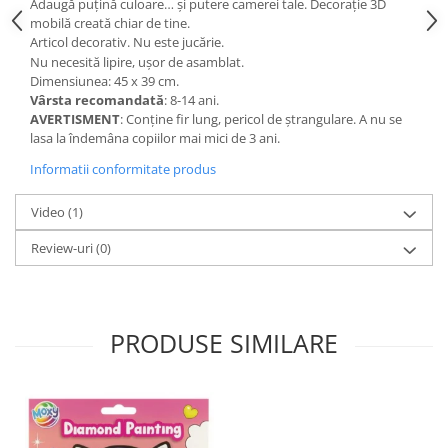
Adaugă puțină culoare… și putere camerei tale. Decorație 3D
mobilă creată chiar de tine.
Articol decorativ. Nu este jucărie.
Nu necesită lipire, uşor de asamblat.
Dimensiunea: 45 x 39 cm.
Vârsta recomandată
: 8-14 ani.
AVERTISMENT
: Conţine fir lung, pericol de ştrangulare. A nu se
lasa la îndemâna copiilor mai mici de 3 ani.
Informatii conformitate produs
Video
(1)
Review-uri
(0)
PRODUSE SIMILARE