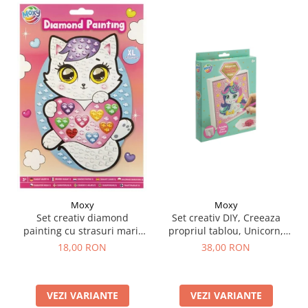
Moxy
Moxy
Set creativ DIY, Creeaza
Set creativ diamond
propriul tablou, Unicorn,
painting cu strasuri mari,
Moxy
A5
38,00 RON
18,00 RON
VEZI VARIANTE
VEZI VARIANTE