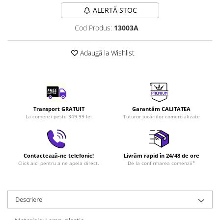
LEGO Art
ALERTĂ STOC
LEGO Creator Expert
Cod Produs:
13003A
LEGO Architecture
Adaugă la Wishlist
LEGO Ideas
LEGO Speed Champions
Transport GRATUIT
Garantăm CALITATEA
La comenzi peste 349.99 lei
Tuturor jucăriilor comercializate
Contactează-ne telefonic!
Livrăm rapid în 24/48 de ore
Click aici pentru a ne apela direct.
De la confirmarea comenzii*
Descriere