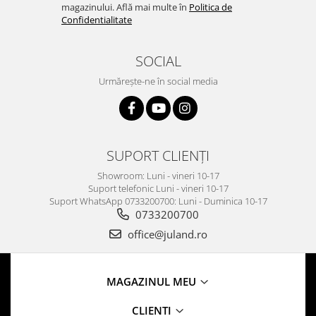
magazinului. Află mai multe în
Politica de
Confidentialitate
SOCIAL
Urmărește-ne în social media
SUPORT CLIENȚI
Showroom: Luni - vineri 10-17
Suport telefonic Luni - vineri 10-17
Suport WhatsApp 0733200700: Luni - Duminica 10-17
0733200700
office@juland.ro
MAGAZINUL MEU
CLIENTI