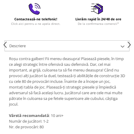
Contactează-ne telefonic!
Livrăm rapid în 24/48 de ore
Click aici pentru a ne apela direct.
De la confirmarea comenzii*
Descriere
Roşu contra galben! Fii mereu deasupra! Plasează piesele, în timp
ce alegi strategic între ofensivă sau defensivă. Dar, cel mai
important, ai grijă, culoarea ta să fie mereu deasupra! Când nu
provoci alţi jucători la duel, testează-ţi abilităţile de construcţie 3D
cu cele 80 de provocări incluse. Înainte de a începe un joc,
montaţi tabla de joc. Plasează-ţi strategic piesele şi împiedică
adversarul să facă acelaşi lucru. Jucătorul care are cele mai multe
pătrate în culoarea sa pe fetele superioare ale cubului, câştiga
jocul.
Vârstă recomandată
: 10 ani+
Număr de jucători: 1-2
Nr. de provocări: 80