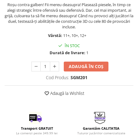
Roşu contra galben! Fii mereu deasupra! Plasează piesele, în timp ce
LEGO Art
alegi strategic între ofensivă sau defensivă. Dar, cel mai important, ai
LEGO Creator Expert
grijă, culoarea ta să fie mereu deasupra! Când nu provoci alţi jucători la
duel, testează-ţi abilităţile de construcţie 3D cu cele 80 de provocări
LEGO Architecture
incluse.
LEGO Ideas
Vârstă:
11+, 10+, 12+
LEGO Speed Champions
ÎN STOC
Durată de livrare:
1
ADAUGĂ ÎN COȘ
Cod Produs:
SGM201
Adaugă la Wishlist
Transport GRATUIT
Garantăm CALITATEA
La comenzi peste 349.99 lei
Tuturor jucăriilor comercializate