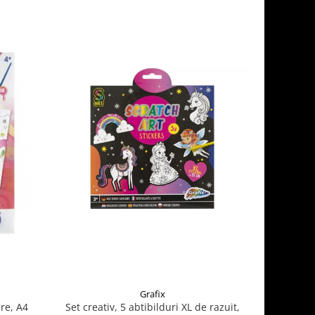
Grafix
re, A4
Set creativ, 5 abtibilduri XL de razuit,
Cauldron 