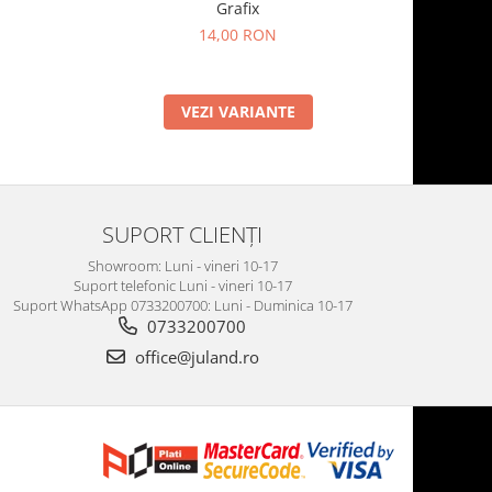
Grafix
14,00 RON
VEZI VARIANTE
SUPORT CLIENȚI
Showroom: Luni - vineri 10-17
Suport telefonic Luni - vineri 10-17
Suport WhatsApp 0733200700: Luni - Duminica 10-17
0733200700
office@juland.ro