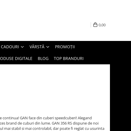
0,00
E CADOURI
VÂRSTĂ
PROMOȚII
ODUSE DIGITALE
BLOG
TOP BRANDURI
are continua! GAN face din cuberi speedcuberi! Alegand
ucces brand de cuburi din lume. GAN 356 RS dispune de noi
l mai stabil si mai controlabil, dar poate fi reglat cu usurinta