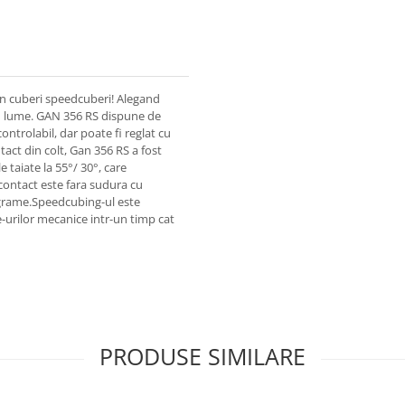
din cuberi speedcuberi! Alegand
in lume. GAN 356 RS dispune de
ontrolabil, dar poate fi reglat cu
act din colt, Gan 356 RS a fost
 taiate la 55°/ 30°, care
contact este fara sudura cu
 grame.Speedcubing-ul este
e-urilor mecanice intr-un timp cat
PRODUSE SIMILARE