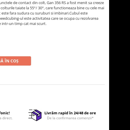
unctele de contact din colt, Gan 356 RS a fost menit sa creeze
colturile taiate la 55°/ 30°, care functioneaza bine cu cele mai
 este fara sudura cu suruburi si imbinari.Cubul este
eedcubing-ul este activitatea care se ocupa cu rezolvarea
e intr-un timp cat mai scurt.
Ă ÎN COȘ
fonic!
Livrăm rapid în 24/48 de ore
a direct.
De la confirmarea comenzii*