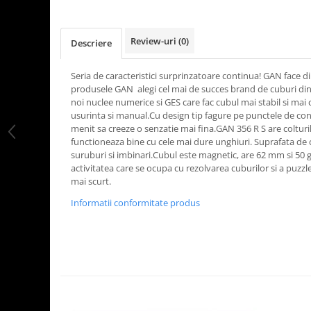
LEGO Art
LEGO Creator Expert
Review-uri
(0)
Descriere
LEGO Architecture
Seria de caracteristici surprinzatoare continua! GAN face 
LEGO Ideas
produsele GAN ​ alegi cel mai de succes brand de cuburi d
LEGO Speed Champions
noi nuclee numerice si GES care fac cubul mai stabil si mai c
usurinta si manual.Cu design tip fagure pe punctele de cont
menit sa creeze o senzatie mai fina.GAN 356 R S are colturile
functioneaza bine cu cele mai dure unghiuri. Suprafata de 
suruburi si imbinari.Cubul este magnetic, are 62 mm si 50
activitatea care se ocupa cu rezolvarea cuburilor si a puzzl
mai scurt.
Informatii conformitate produs