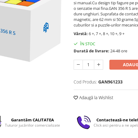
si manual.Cu design tip fagure pe p
o senzatie mai fina.GAN 356 R S are 
dure unghiuri. Suprafata de contact
magnetic, are 62 mm si 50 grame.Sp
cuburilor si a puzzle-urilor mecanic
Vârstă:
6 +, 7 +, 8 +, 10 +, 9 +
ÎN STOC
Durată de livrare:
24-48 ore
ADAUG
Cod Produs:
GAN961233
Adaugă la Wishlist
Garantăm CALITATEA
Contactează-ne tele
Tuturor jucăriilor comercializate
Click aici pentru a ne apel