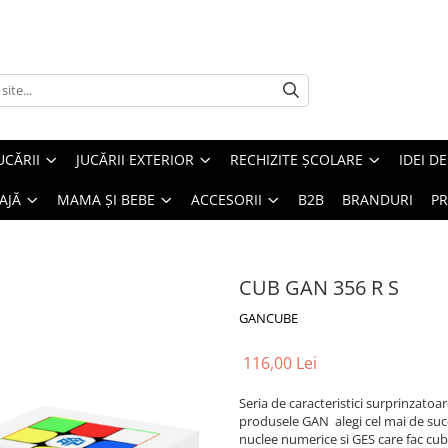
UCĂRII
JUCĂRII EXTERIOR
RECHIZITE ȘCOLARE
IDEI D
AJĂ
MAMA ȘI BEBE
ACCESORII
B2B
BRANDURI
PR
CUB GAN 356 R S
GANCUBE
116,00 Lei
Seria de caracteristici surprinzato
produsele GAN ​ alegi cel mai de s
nuclee numerice si GES care fac cubu