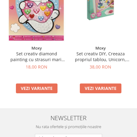
Moxy
Moxy
Set creativ DIY, Creeaza
Set creativ diamond
propriul tablou, Unicorn,
painting cu strasuri mari,
Moxy
A5
38,00 RON
18,00 RON
VEZI VARIANTE
VEZI VARIANTE
NEWSLETTER
Nu rata ofertele și promoțiile noastre