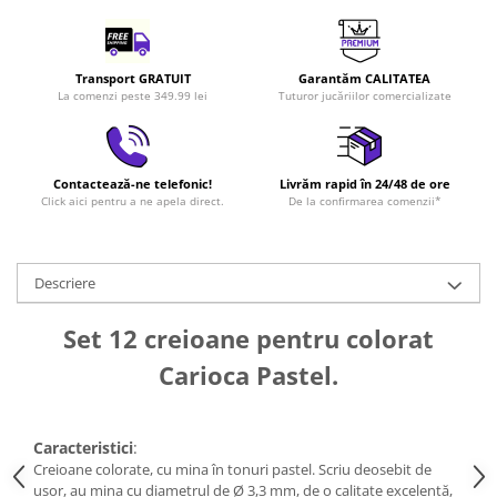
LEGO Art
LEGO Creator Expert
Transport GRATUIT
Garantăm CALITATEA
LEGO Architecture
La comenzi peste 349.99 lei
Tuturor jucăriilor comercializate
LEGO Ideas
LEGO Speed Champions
Contactează-ne telefonic!
Livrăm rapid în 24/48 de ore
Click aici pentru a ne apela direct.
De la confirmarea comenzii*
Descriere
Set 12 creioane pentru colorat
Carioca Pastel.
Caracteristici
:
Creioane colorate, cu mina în tonuri pastel. Scriu deosebit de
ușor, au mina cu diametrul de Ø 3,3 mm, de o calitate excelentă,