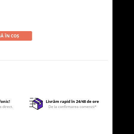
Ă ÎN COȘ
fonic!
Livrăm rapid în 24/48 de ore
a direct.
De la confirmarea comenzii*