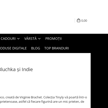
0,00
E CADOURI
VÂRSTĂ
PROMOȚII
ODUSE DIGITALE
BLOG
TOP BRANDURI
Bluchka și Indie
co, creată de Virginie Brachet. Colecția Tinyly vă poartă într-o
prietenoase, astfel că fiecare figurină are un mic prieten, de