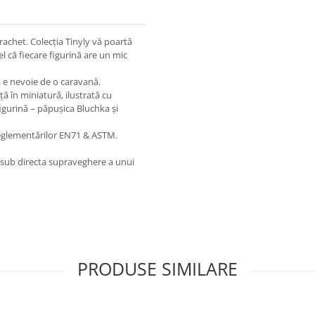
Brachet. Colecția Tinyly vă poartă
el că fiecare figurină are un mic
că e nevoie de o caravană.
ă în miniatură, ilustrată cu
figurină – păpușica Bluchka și
reglementărilor EN71 & ASTM.
a sub directa supraveghere a unui
PRODUSE SIMILARE