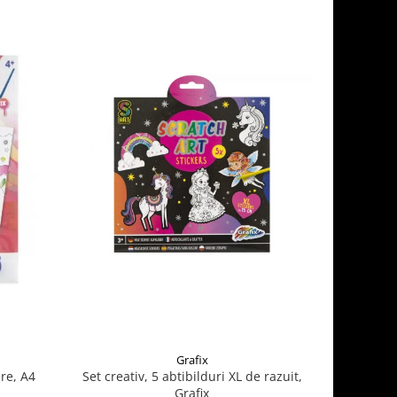
Grafix
re, A4
Set creativ, 5 abtibilduri XL de razuit,
Cauldron 
Grafix