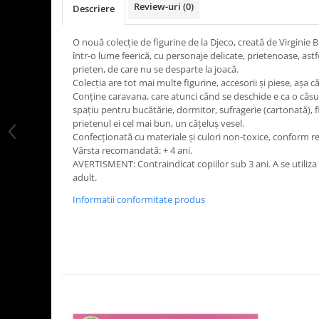
Review-uri
(0)
Descriere
LEGO Art
LEGO Creator Expert
O nouă colecție de figurine de la Djeco, creată de Virginie 
într-o lume feerică, cu personaje delicate, prietenoase, astf
LEGO Architecture
prieten, de care nu se desparte la joacă.
LEGO Ideas
Colecția are tot mai multe figurine, accesorii și piese, așa 
Conține caravana, care atunci când se deschide e ca o căsuț
LEGO Speed Champions
spațiu pentru bucătărie, dormitor, sufragerie (cartonată), 
prietenul ei cel mai bun, un cățeluș vesel.
Confecționată cu materiale și culori non-toxice, conform 
Vârsta recomandată: + 4 ani.
AVERTISMENT: Contraindicat copiilor sub 3 ani. A se utiliz
adult.
Informatii conformitate produs