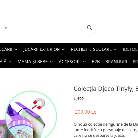
UCĂRII
JUCĂRII EXTERIOR
RECHIZITE ȘCOLARE
IDEI D
AJĂ
MAMA ȘI BEBE
ACCESORII
B2B
BRANDURI
PR
Colecția Djeco Tinyly, 
Djeco
209,00 Lei
O nouă colecție de figurine de la Dje
lume feerică, cu personaje delicate, 
care nu se desparte la joacă.