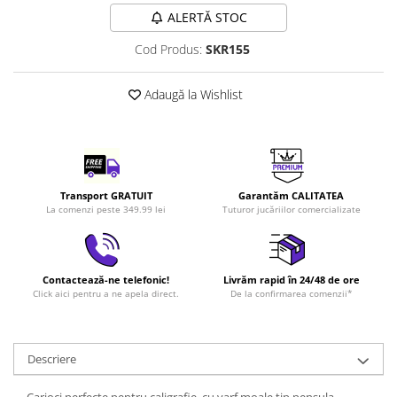
LEGO Art
ALERTĂ STOC
LEGO Creator Expert
Cod Produs:
SKR155
LEGO Architecture
Adaugă la Wishlist
LEGO Ideas
LEGO Speed Champions
Transport GRATUIT
Garantăm CALITATEA
La comenzi peste 349.99 lei
Tuturor jucăriilor comercializate
Contactează-ne telefonic!
Livrăm rapid în 24/48 de ore
Click aici pentru a ne apela direct.
De la confirmarea comenzii*
Descriere