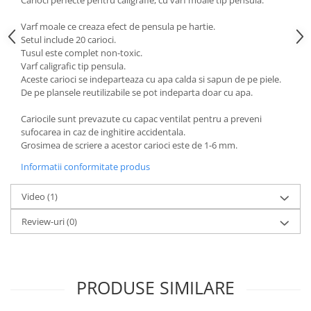
Carioci perfecte pentru caligrafie, cu varf moale tip pensula.
Varf moale ce creaza efect de pensula pe hartie.
Setul include 20 carioci.
Tusul este complet non-toxic.
Varf caligrafic tip pensula.
Aceste carioci se indeparteaza cu apa calda si sapun de pe piele.
De pe plansele reutilizabile se pot indeparta doar cu apa.
Cariocile sunt prevazute cu capac ventilat pentru a preveni
sufocarea in caz de inghitire accidentala.
Grosimea de scriere a acestor carioci este de 1-6 mm.
Informatii conformitate produs
Video
(1)
Review-uri
(0)
PRODUSE SIMILARE