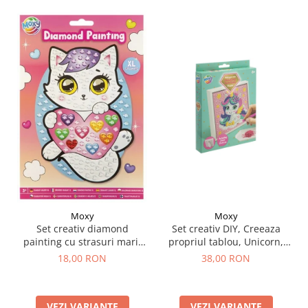
Moxy
Moxy
Set creativ DIY, Creeaza
Set creativ diamond
propriul tablou, Unicorn,
painting cu strasuri mari,
Moxy
A5
38,00 RON
18,00 RON
VEZI VARIANTE
VEZI VARIANTE