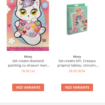
Moxy
Moxy
Set creativ DIY, Creeaza
Set creativ diamond
propriul tablou, Unicorn,
painting cu strasuri mari,
Moxy
A5
38,00 RON
18,00 Lei
VEZI VARIANTE
VEZI VARIANTE