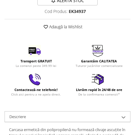
ALERTĂ STOC
LEGO Art
Cod Produs:
EK34937
LEGO Creator Expert
LEGO Architecture
Adaugă la Wishlist
LEGO Ideas
LEGO Speed Champions
Transport GRATUIT
Garantăm CALITATEA
La comenzi peste 349.99 lei
Tuturor jucăriilor comercializate
Contactează-ne telefonic!
Livrăm rapid în 24/48 de ore
Click aici pentru a ne apela direct.
De la confirmarea comenzii*
Descriere
Carcasa ermetică din polipropilenă nu formează clivaje ascuțite în