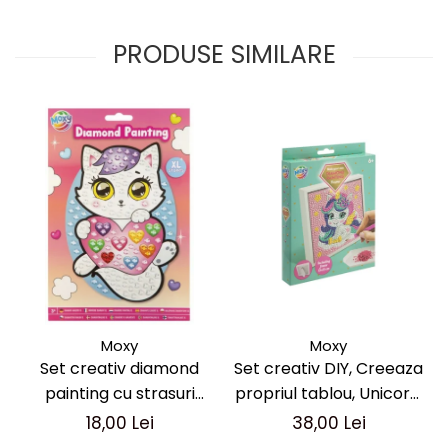
PRODUSE SIMILARE
Moxy
Moxy
Set creativ DIY, Creeaza
Set creativ diamond
propriul tablou, Unicorn,
painting cu strasuri
Moxy
mari, A5
38,00 Lei
18,00 Lei