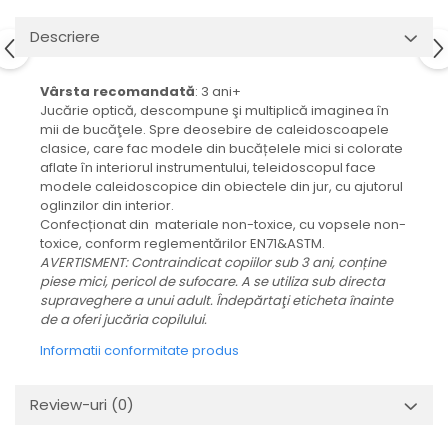
Descriere
Vârsta recomandată
: 3 ani+
Jucărie optică, descompune şi multiplică imaginea în
mii de bucăţele.
Spre deosebire de caleidoscoapele
clasice, care fac modele din bucățelele mici si colorate
aflate în interiorul instrumentului, teleidoscopul face
modele caleidoscopice din obiectele din jur, cu ajutorul
oglinzilor din interior.
Confecționat din materiale non-toxice, cu vopsele non-
toxice, conform reglementărilor EN71&ASTM.
AVERTISMENT: Contraindicat copiilor sub 3 ani, conține
piese mici, pericol de sufocare. A se utiliza sub directa
supraveghere a unui adult. Îndepărtaţi eticheta înainte
de a oferi jucăria copilului.
Informatii conformitate produs
Review-uri
(0)