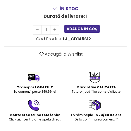
LEGO Art
ÎN STOC
LEGO Creator Expert
Durată de livrare:
1
LEGO Architecture
ADAUGĂ ÎN COȘ
LEGO Ideas
Cod Produs:
LJ_CD148S12
LEGO Speed Champions
Adaugă la Wishlist
Transport GRATUIT
Garantăm CALITATEA
La comenzi peste 349.99 lei
Tuturor jucăriilor comercializate
Contactează-ne telefonic!
Livrăm rapid în 24/48 de ore
Click aici pentru a ne apela direct.
De la confirmarea comenzii*