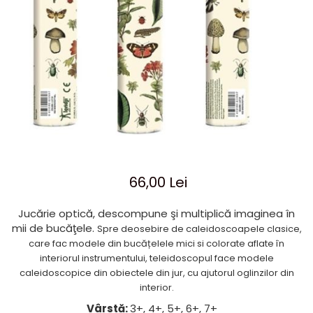
Jocuri cu unicorni
Jucării de baie
LEGO Creator
Jocuri educative pentru
Jocuri cu dinozauri
Jucării de pluș
LEGO Friends
școală/grădiniță
LEGO Ninjago
Agende
LEGO Minecraft
Cărţi de colorat, activități, apa
LEGO DREAMZzz
Accesorii diverse
LEGO Star Wars
LEGO Gabby s Dollhouse
LEGO Harry Potter
LEGO Marvel Super Heroes
66,00 Lei
LEGO Super Heroes DC
Jucărie optică, descompune şi multiplică imaginea în
LEGO Super Mario
mii de bucăţele.
Spre deosebire de caleidoscoapele clasice,
LEGO Jurassic World
care fac modele din bucățelele mici si colorate aflate în
interiorul instrumentului, teleidoscopul face modele
LEGO Sonic the Hedgehog
caleidoscopice din obiectele din jur, cu ajutorul oglinzilor din
LEGO Wicked
interior.
LEGO Animal Crossing
Vârstă:
3+, 4+, 5+, 6+, 7+