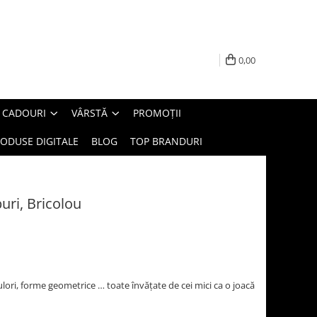
0,00
E CADOURI
VÂRSTĂ
PROMOȚII
ODUSE DIGITALE
BLOG
TOP BRANDURI
uri, Bricolou
ulori, forme geometrice … toate învățate de cei mici ca o joacă