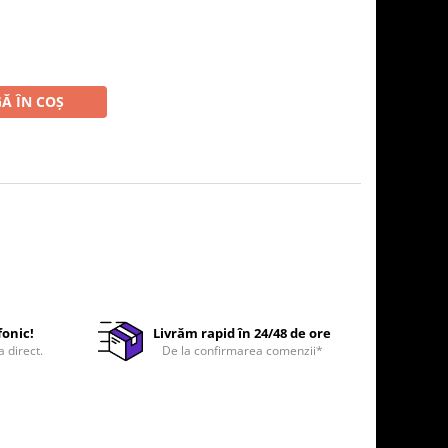
Ă ÎN COȘ
fonic!
Livrăm rapid în 24/48 de ore
a direct.
De la confirmarea comenzii*