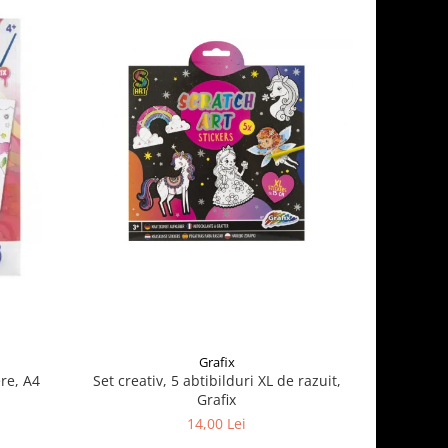
Grafix
re, A4
Set creativ, 5 abtibilduri XL de razuit,
Cauldron 
Grafix
14,00 Lei