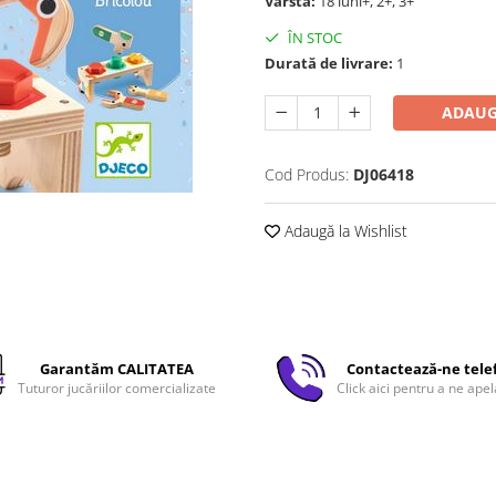
Vârstă:
18 luni+, 2+, 3+
ÎN STOC
Durată de livrare:
1
ADAUG
Cod Produs:
DJ06418
Adaugă la Wishlist
Garantăm CALITATEA
Contactează-ne tele
Tuturor jucăriilor comercializate
Click aici pentru a ne apel