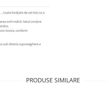
… toate învățate de cei mici ca o
narea ochi-mână. Setul conține
strâns.
 non-toxice, conform
iza sub directa supraveghere a
PRODUSE SIMILARE