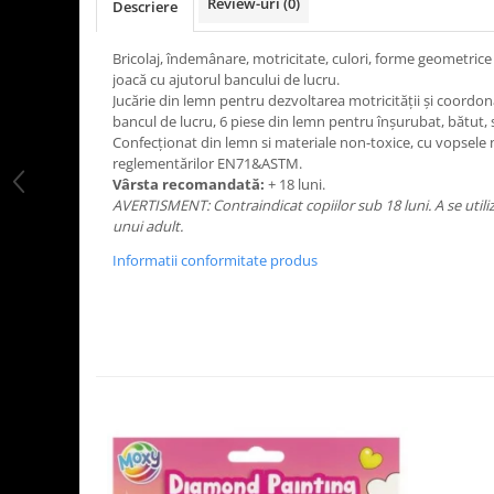
Review-uri
(0)
Descriere
LEGO Art
LEGO Creator Expert
Bricolaj, îndemânare, motricitate, culori, forme geometrice 
joacă cu ajutorul bancului de lucru.
LEGO Architecture
Jucărie din lemn pentru dezvoltarea motricității și coordo
bancul de lucru, 6 piese din lemn pentru înșurubat, bătut, 
LEGO Ideas
Confecționat din lemn si materiale non-toxice, cu vopsele
LEGO Speed Champions
reglementărilor EN71&ASTM.
Vârsta recomandată:
+ 18 luni.
AVERTISMENT: Contraindicat copiilor sub 18 luni. A se util
unui adult.
Informatii conformitate produs