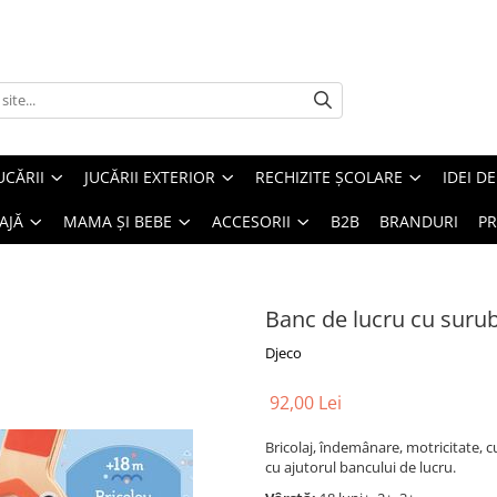
UCĂRII
JUCĂRII EXTERIOR
RECHIZITE ȘCOLARE
IDEI D
AJĂ
MAMA ȘI BEBE
ACCESORII
B2B
BRANDURI
PR
Banc de lucru cu surub
Djeco
92,00 Lei
Bricolaj, îndemânare, motricitate, c
cu ajutorul bancului de lucru.