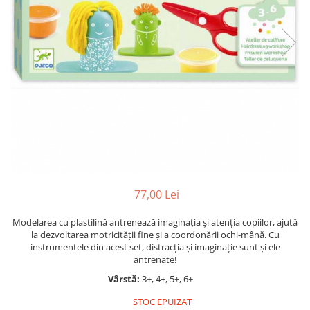
Jocuri cu unicorni
Jucării de baie
LEGO Creator
Jocuri educative pentru
Jocuri cu dinozauri
Jucării de pluș
LEGO Friends
școală/grădiniță
LEGO Ninjago
Agende
LEGO Minecraft
Cărţi de colorat, activități, apa
LEGO DREAMZzz
Accesorii diverse
LEGO Star Wars
LEGO Gabby s Dollhouse
LEGO Harry Potter
LEGO Marvel Super Heroes
LEGO Super Heroes DC
77,00 Lei
LEGO Super Mario
Modelarea cu plastilină antrenează imaginația și atenţia copiilor, ajută
la dezvoltarea motricităţii fine şi a coordonării ochi-mână. Cu
LEGO Jurassic World
instrumentele din acest set, distracția și imaginație sunt și ele
LEGO Sonic the Hedgehog
antrenate!
LEGO Wicked
Vârstă:
3+, 4+, 5+, 6+
LEGO Animal Crossing
STOC EPUIZAT