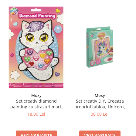
Moxy
Moxy
Set creativ DIY, Creeaza
Set creativ diamond
propriul tablou, Unicorn,
painting cu strasuri mari,
Moxy
A5
38,00 Lei
18,00 Lei
VEZI VARIANTE
VEZI VARIANTE