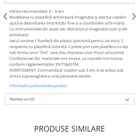
Vârsta recomandată: 3 – 6 ani.
Modelarea cu plastilină antrenează imaginația și atenţia copiilor,
ajută la dezvoltarea motricităţii fine şi a coordonării ochi-mână.
Cu instrumentele din acest set, distracția și imaginație sunt și ele
antrenate!
Setul conține 1 foarfecă din plastic (potrivită pentru cei mici), 2
recipiente cu plastilină colorată, 2 prese prin care plastilina va ieși
sub forma unor ”fire” care dau impresia unor frizuri amuzante.
Confecționat din materiale non-toxice, cu vopsele non-toxice,
conform reglementărilor EN71&ASTM.
AVERTISMENT: Contraindicat copiilor sub 3 ani. A se utiliza sub
stricta supraveghere a unei persoane adulte.
Informatii conformitate produs
Review-uri
(0)
PRODUSE SIMILARE