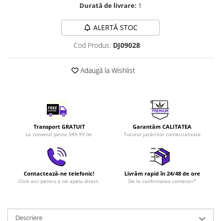
Durată de livrare:
1
LEGO Art
LEGO Creator Expert
ALERTĂ STOC
LEGO Architecture
Cod Produs:
DJ09028
LEGO Ideas
LEGO Speed Champions
Adaugă la Wishlist
Transport GRATUIT
Garantăm CALITATEA
La comenzi peste 349.99 lei
Tuturor jucăriilor comercializate
Contactează-ne telefonic!
Livrăm rapid în 24/48 de ore
Click aici pentru a ne apela direct.
De la confirmarea comenzii*
Descriere