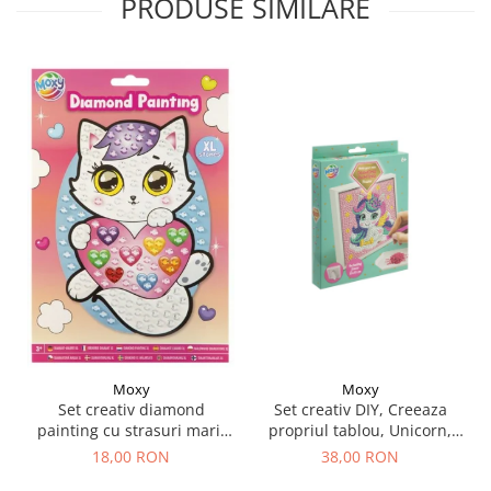
PRODUSE SIMILARE
Moxy
Moxy
Set creativ DIY, Creeaza
Set creativ diamond
propriul tablou, Unicorn,
painting cu strasuri mari,
Moxy
A5
38,00 RON
18,00 RON