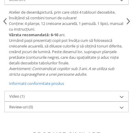
Atelier de desen&pictură, prin care obții 4 tablouri deosebite,
învățând să combini tonuri de culoare!
Con
ț
ine: 4 planșe, 12 creioane acuarelă, 1 pensulă, 1 lipici, manual
cu instruc
ț
iuni.
Vârsta recomandată:
6-10
ani.
Urmând pașii prezentați copii pot învăța cum să folosească
creioanele acuarelă, să dilueze culorile și să obțină tonuri diferite,
creând jocuri de lumină. Peste desenul lor, suprapun planșele
pretăiate (contururile negre), care dau spațialitate și aduc niște
detalii deosebite tabolurilor finale.
Avertisment: Contraindicat copiilor sub 3 ani. A se utiliza sub
stricta supraveghere a unei persoane adulte.
Informatii conformitate produs
Video
(1)
Review-uri
(0)