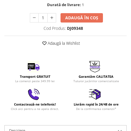
Durată de livrare:
1
LEGO Art
LEGO Creator Expert
ADAUGĂ ÎN COȘ
LEGO Architecture
Cod Produs:
DJ09348
LEGO Ideas
LEGO Speed Champions
Adaugă la Wishlist
Transport GRATUIT
Garantăm CALITATEA
La comenzi peste 349.99 lei
Tuturor jucăriilor comercializate
Contactează-ne telefonic!
Livrăm rapid în 24/48 de ore
Click aici pentru a ne apela direct.
De la confirmarea comenzii*
Descriere