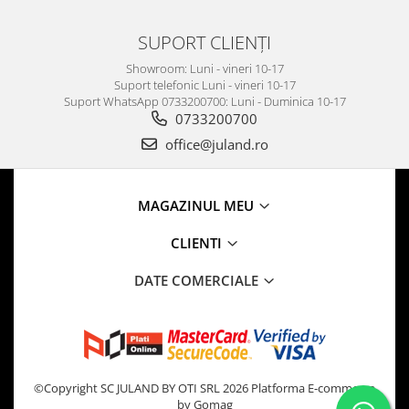
SUPORT CLIENȚI
Showroom: Luni - vineri 10-17
Suport telefonic Luni - vineri 10-17
Suport WhatsApp 0733200700: Luni - Duminica 10-17
0733200700
office@juland.ro
MAGAZINUL MEU
CLIENTI
DATE COMERCIALE
©Copyright SC JULAND BY OTI SRL 2026
Platforma E-commerce
by Gomag