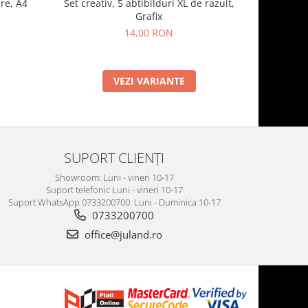
re, A4
Set creativ, 5 abtibilduri XL de razuit,
Cauldron 
Grafix
14,00 RON
VEZI VARIANTE
SUPORT CLIENȚI
Showroom: Luni - vineri 10-17
Suport telefonic Luni - vineri 10-17
Suport WhatsApp 0733200700: Luni - Duminica 10-17
0733200700
office@juland.ro