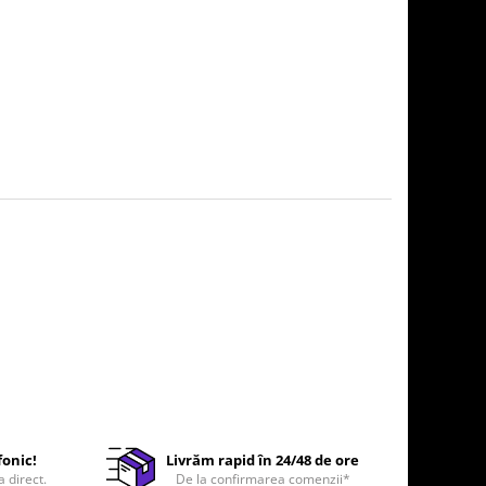
fonic!
Livrăm rapid în 24/48 de ore
a direct.
De la confirmarea comenzii*