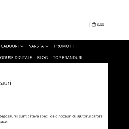
0,00
E CADOURI
VÂRSTĂ
PROMOȚII
ODUSE DIGITALE
BLOG
TOP BRANDURI
zauri
tegozaurul sunt câteva specii de dinozauri cu ajutorul cărora
sice.