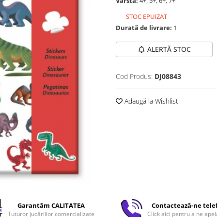
Vârstă:
4+, 5+, 6+, 7+
STOC EPUIZAT
Durată de livrare:
1
ALERTĂ STOC
Cod Produs:
DJ08843
Adaugă la Wishlist
Garantăm CALITATEA
Contactează-ne tele
Tuturor jucăriilor comercializate
Click aici pentru a ne apel