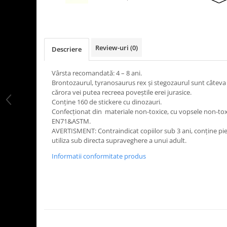
LEGO Art
LEGO Creator Expert
LEGO Architecture
Review-uri
(0)
Descriere
LEGO Ideas
LEGO Speed Champions
Vârsta recomandată: 4 – 8 ani.
Brontozaurul, tyranosaurus rex și stegozaurul sunt câteva 
cărora vei putea recreea poveștile erei jurasice.
Conține 160 de stickere cu dinozauri.
Confecționat din materiale non-toxice, cu vopsele non-to
EN71&ASTM.
AVERTISMENT: Contraindicat copiilor sub 3 ani, conține pies
utiliza sub directa supraveghere a unui adult.
Informatii conformitate produs