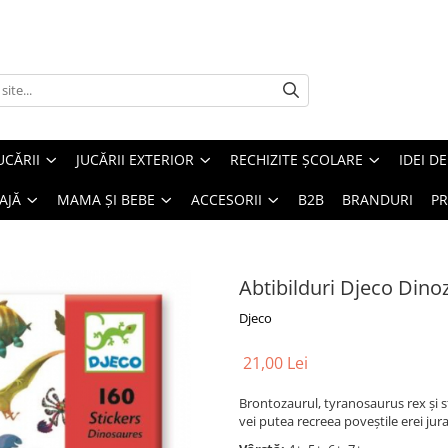
UCĂRII
JUCĂRII EXTERIOR
RECHIZITE ȘCOLARE
IDEI D
AJĂ
MAMA ȘI BEBE
ACCESORII
B2B
BRANDURI
PR
Abtibilduri Djeco Dino
Djeco
21,00 Lei
Brontozaurul, tyranosaurus rex și s
vei putea recreea poveștile erei jura