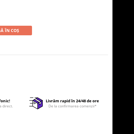
Ă ÎN COȘ
fonic!
Livrăm rapid în 24/48 de ore
a direct.
De la confirmarea comenzii*