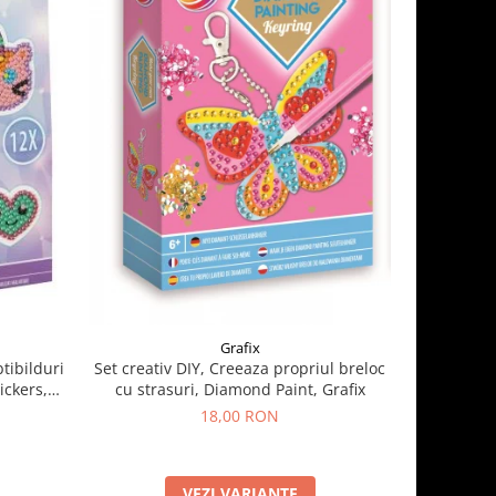
Grafix
btibilduri
Set creativ DIY, Creeaza propriul breloc
Set 
ickers,
cu strasuri, Diamond Paint, Grafix
18,00 RON
VEZI VARIANTE