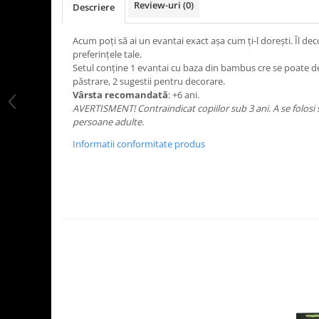
Review-uri
(0)
Descriere
LEGO Art
LEGO Creator Expert
Acum poți să ai un evantai exact așa cum ți-l dorești. Îl dec
preferințele tale.
LEGO Architecture
Setul conține 1 evantai cu baza din bambus cre se poate d
LEGO Ideas
păstrare, 2 sugestii pentru decorare.
Vârsta recomandată
: +6 ani.
LEGO Speed Champions
AVERTISMENT! Contraindicat copiilor sub 3 ani. A se folosi
persoane adulte.
Informatii conformitate produs