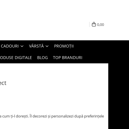
0,00
E CADOURI
VÂRSTĂ
PROMOȚII
ODUSE DIGITALE
BLOG
TOP BRANDURI
ect
cum ți-l dorești. Îl decorezi și personalizezi după preferințele