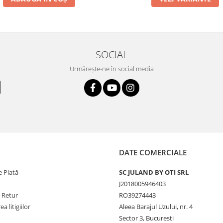
SOCIAL
Urmărește-ne în social media
DATE COMERCIALE
 Plată
SC JULAND BY OTI SRL
J2018005946403
e Retur
RO39274443
a litigiilor
Aleea Barajul Uzului, nr. 4
Sector 3, Bucuresti