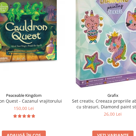
Peaceable Kingdom
Grafix
on Quest - Cazanul vrajitorului
Set creativ, Creeaza propriile a
cu strasuri, Diamond paint st
150,00 Lei
Grafix
26,00 Lei
ADAUGĂ ÎN COȘ
VEZI VARIANTE