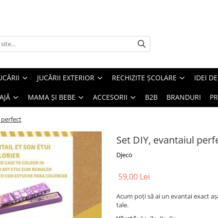
UCĂRII
JUCĂRII EXTERIOR
RECHIZITE ȘCOLARE
IDEI D
AJĂ
MAMA ȘI BEBE
ACCESORII
B2B
BRANDURI
PR
 perfect
Set DIY, evantaiul perf
Djeco
59,00 Lei
Acum poți să ai un evantai exact așa 
tale.