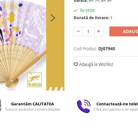
Vârstă:
6+, 7+, 8+, 9+
ÎN STOC
Durată de livrare:
1
ADAUG
Cod Produs:
DJ07945
Adaugă la Wishlist
Garantăm CALITATEA
Contactează-ne tele
Tuturor jucăriilor comercializate
Click aici pentru a ne apel