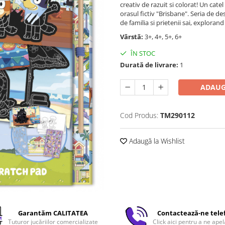
creativ de razuit si colorat! Un cate
orasul fictiv "Brisbane". Seria de d
de familia si prietenii sai, explorand
Vârstă:
3+, 4+, 5+, 6+
ÎN STOC
Durată de livrare:
1
ADAUG
Cod Produs:
TM290112
Adaugă la Wishlist
Garantăm CALITATEA
Contactează-ne tele
Tuturor jucăriilor comercializate
Click aici pentru a ne apel