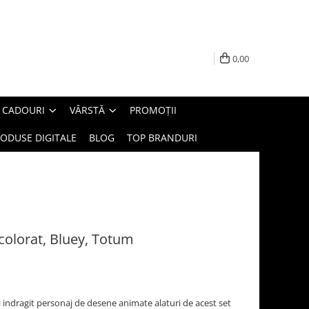
0,00
E CADOURI
VÂRSTĂ
PROMOȚII
ODUSE DIGITALE
BLOG
TOP BRANDURI
i colorat, Bluey, Totum
i indragit personaj de desene animate alaturi de acest set