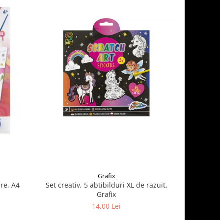
Grafix
re, A4
Set creativ, 5 abtibilduri XL de razuit,
Cauldron 
Grafix
14,00 Lei