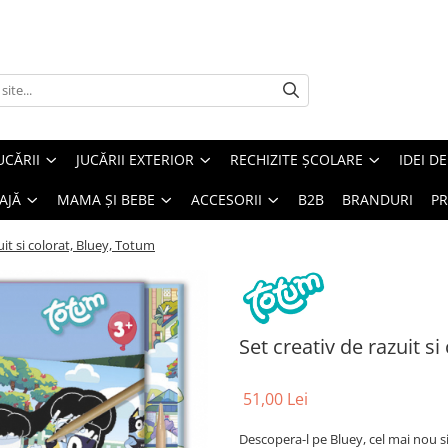
UCĂRII
JUCĂRII EXTERIOR
RECHIZITE ȘCOLARE
IDEI D
AJĂ
MAMA ȘI BEBE
ACCESORII
B2B
BRANDURI
PR
uit si colorat, Bluey, Totum
Set creativ de razuit s
51,00 Lei
Descopera-l pe Bluey, cel mai nou s