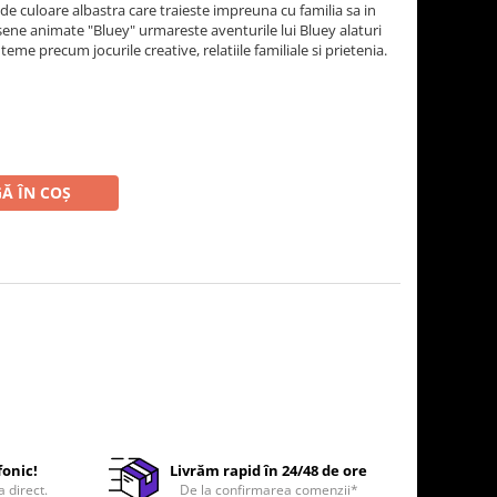
l de culoare albastra care traieste impreuna cu familia sa in
esene animate "Bluey" urmareste aventurile lui Bluey alaturi
 teme precum jocurile creative, relatiile familiale si prietenia.
Ă ÎN COȘ
fonic!
Livrăm rapid în 24/48 de ore
a direct.
De la confirmarea comenzii*