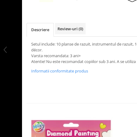
LEGO Art
LEGO Creator Expert
LEGO Architecture
Review-uri
(0)
Descriere
LEGO Ideas
LEGO Speed Champions
Setul include: 10 planse de razuit, instrumentul de razuit, 1
décor.
Varsta recomandata: 3 ani+
Atentie! Nu este recomandat copiilor sub 3 ani. A se utiliz
Informatii conformitate produs