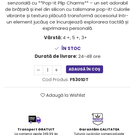
senzorială cu **Pop-it Plip Charms** – un set adorabil
LEGO Art
de brățară și inel din silicon cu talismane pop-it! Culorile
LEGO Creator Expert
vibrante și textura plăcută transformă accesoriul într-
un element jucăuș ce încurajează explorarea tactilă și
LEGO Architecture
exprimarea personală.
LEGO Ideas
Vârstă:
4 +, 5 +, 3+
LEGO Speed Champions
ÎN STOC
Durată de livrare:
24-48 ore
ADAUGĂ ÎN COȘ
Cod Produs:
F5301DT
Adaugă la Wishlist
Transport GRATUIT
Garantăm CALITATEA
La comenzi peste 349.99 lei
Tuturor jucăriilor comercializate