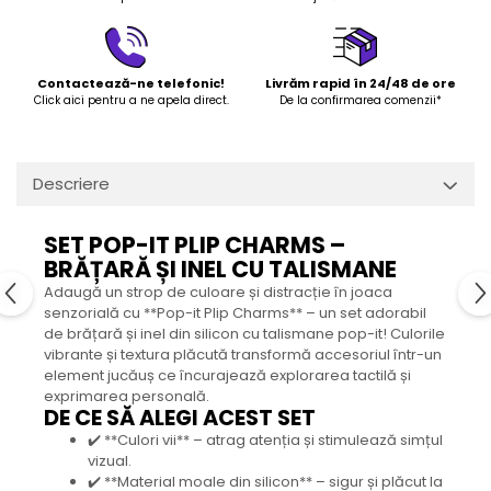
Contactează-ne telefonic!
Livrăm rapid în 24/48 de ore
Click aici pentru a ne apela direct.
De la confirmarea comenzii*
Descriere
SET POP-IT PLIP CHARMS –
BRĂȚARĂ ȘI INEL CU TALISMANE
Adaugă un strop de culoare și distracție în joaca
senzorială cu **Pop-it Plip Charms** – un set adorabil
de brățară și inel din silicon cu talismane pop-it! Culorile
vibrante și textura plăcută transformă accesoriul într-un
element jucăuș ce încurajează explorarea tactilă și
exprimarea personală.
DE CE SĂ ALEGI ACEST SET
✔️ **Culori vii** – atrag atenția și stimulează simțul
vizual.
✔️ **Material moale din silicon** – sigur și plăcut la