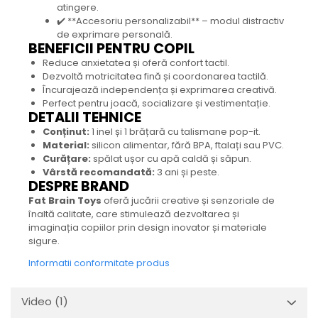
atingere.
✔️ **Accesoriu personalizabil** – modul distractiv
de exprimare personală.
BENEFICII PENTRU COPIL
Reduce anxietatea și oferă confort tactil.
Dezvoltă motricitatea fină și coordonarea tactilă.
Încurajează independența și exprimarea creativă.
Perfect pentru joacă, socializare și vestimentație.
DETALII TEHNICE
Conținut:
1 inel și 1 brățară cu talismane pop-it.
Material:
silicon alimentar, fără BPA, ftalați sau PVC.
Curățare:
spălat ușor cu apă caldă și săpun.
Vârstă recomandată:
3 ani și peste.
DESPRE BRAND
Fat Brain Toys
oferă jucării creative și senzoriale de
înaltă calitate, care stimulează dezvoltarea și
imaginația copiilor prin design inovator și materiale
sigure.
Informatii conformitate produs
Video
(1)