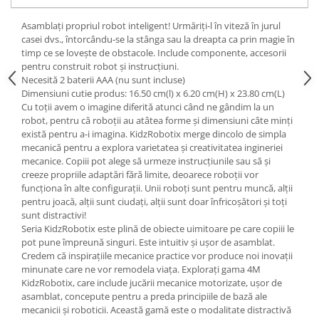
Asamblaţi propriul robot inteligent! Urmăriţi-l în viteză în jurul
casei dvs., întorcându-se la stânga sau la dreapta ca prin magie în
timp ce se loveşte de obstacole. Include componente, accesorii
pentru construit robot şi instrucţiuni.
Necesită 2 baterii AAA (nu sunt incluse)
Dimensiuni cutie produs: 16.50 cm(l) x 6.20 cm(H) x 23.80 cm(L)
Cu toţii avem o imagine diferită atunci când ne gândim la un
robot, pentru că roboţii au atâtea forme şi dimensiuni câte minţi
există pentru a-i imagina. KidzRobotix merge dincolo de simpla
mecanică pentru a explora varietatea şi creativitatea ingineriei
mecanice. Copiii pot alege să urmeze instrucţiunile sau să şi
creeze propriile adaptări fără limite, deoarece roboţii vor
funcţiona în alte configuraţii. Unii roboţi sunt pentru muncă, alţii
pentru joacă, alţii sunt ciudaţi, alţii sunt doar înfricoşători şi toţi
sunt distractivi!
Seria KidzRobotix este plină de obiecte uimitoare pe care copiii le
pot pune împreună singuri. Este intuitiv şi uşor de asamblat.
Credem că inspiraţiile mecanice practice vor produce noi inovaţii
minunate care ne vor remodela viaţa. Explorați gama 4M
KidzRobotix, care include jucării mecanice motorizate, uşor de
asamblat, concepute pentru a preda principiile de bază ale
mecanicii şi roboticii. Această gamă este o modalitate distractivă