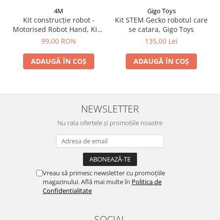
4M
Gigo Toys
Kit construcție robot -
Kit STEM Gecko robotul care
Motorised Robot Hand, Kidz
se catara, Gigo Toys
Robotix
99,00 RON
135,00 Lei
ADAUGĂ ÎN COȘ
ADAUGĂ ÎN COȘ
NEWSLETTER
Nu rata ofertele și promoțiile noastre
Vreau să primesc newsletter cu promoțiile
magazinului. Află mai multe în
Politica de
Confidentialitate
SOCIAL