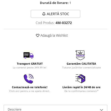
Durată de livrare:
1
LEGO Art
LEGO Creator Expert
ALERTĂ STOC
LEGO Architecture
Cod Produs:
4M-03272
LEGO Ideas
LEGO Speed Champions
Adaugă la Wishlist
Transport GRATUIT
Garantăm CALITATEA
La comenzi peste 349.99 lei
Tuturor jucăriilor comercializate
Contactează-ne telefonic!
Livrăm rapid în 24/48 de ore
Click aici pentru a ne apela direct.
De la confirmarea comenzii*
Descriere