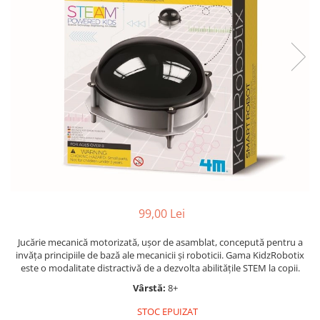
Jocuri cu unicorni
Jucării de baie
LEGO Creator
Jocuri educative pentru
Jocuri cu dinozauri
Jucării de pluș
LEGO Friends
școală/grădiniță
LEGO Ninjago
Agende
LEGO Minecraft
Cărţi de colorat, activități, apa
LEGO DREAMZzz
Accesorii diverse
LEGO Star Wars
LEGO Gabby s Dollhouse
LEGO Harry Potter
LEGO Marvel Super Heroes
LEGO Super Heroes DC
99,00 Lei
LEGO Super Mario
Jucărie mecanică motorizată, ușor de asamblat, concepută pentru a
LEGO Jurassic World
invăța principiile de bază ale mecanicii și roboticii. Gama KidzRobotix
LEGO Sonic the Hedgehog
este o modalitate distractivă de a dezvolta abilitățile STEM la copii.
LEGO Wicked
Vârstă:
8+
LEGO Animal Crossing
STOC EPUIZAT