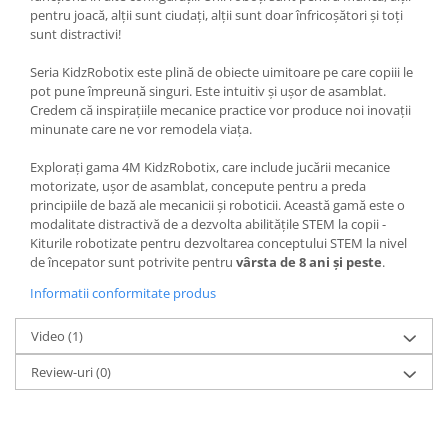
pentru joacă, alții sunt ciudați, alții sunt doar înfricoșători și toți
sunt distractivi!
Seria KidzRobotix este plină de obiecte uimitoare pe care copiii le
pot pune împreună singuri. Este intuitiv și ușor de asamblat.
Credem că inspirațiile mecanice practice vor produce noi inovații
minunate care ne vor remodela viața.
Explorați gama 4M KidzRobotix, care include jucării mecanice
motorizate, ușor de asamblat, concepute pentru a preda
principiile de bază ale mecanicii și roboticii. Această gamă este o
modalitate distractivă de a dezvolta abilitățile STEM la copii -
Kiturile robotizate pentru dezvoltarea conceptului STEM la nivel
de începator sunt potrivite pentru
vârsta de 8 ani și peste
.
Informatii conformitate produs
Video
(1)
Review-uri
(0)