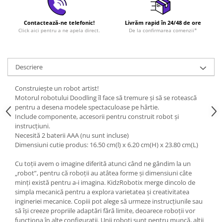
Contactează-ne telefonic!
Livrăm rapid în 24/48 de ore
Click aici pentru a ne apela direct.
De la confirmarea comenzii*
Descriere
Construiește un robot artist!
Motorul robotului Doodling îl face să tremure și să se rotească
pentru a desena modele spectaculoase pe hârtie.
Include componente, accesorii pentru construit robot și
instrucțiuni.
Necesită 2 baterii AAA (nu sunt incluse)
Dimensiuni cutie produs: 16.50 cm(l) x 6.20 cm(H) x 23.80 cm(L)
Cu toții avem o imagine diferită atunci când ne gândim la un
„robot”, pentru că roboții au atâtea forme și dimensiuni câte
minți există pentru a-i imagina. KidzRobotix merge dincolo de
simpla mecanică pentru a explora varietatea și creativitatea
ingineriei mecanice. Copiii pot alege să urmeze instrucțiunile sau
să își creeze propriile adaptări fără limite, deoarece roboții vor
funcționa în alte configurații. Unii roboți sunt pentru muncă, alții