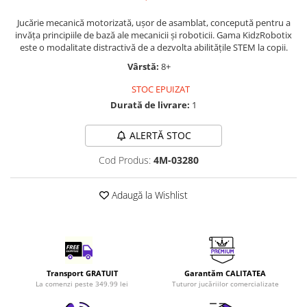
LEGO Art
Jucărie mecanică motorizată, ușor de asamblat, concepută pentru a
LEGO Creator Expert
invăța principiile de bază ale mecanicii și roboticii. Gama KidzRobotix
este o modalitate distractivă de a dezvolta abilitățile STEM la copii.
LEGO Architecture
Vârstă:
8+
LEGO Ideas
STOC EPUIZAT
LEGO Speed Champions
Durată de livrare:
1
ALERTĂ STOC
Cod Produs:
4M-03280
Adaugă la Wishlist
Transport GRATUIT
Garantăm CALITATEA
La comenzi peste 349.99 lei
Tuturor jucăriilor comercializate