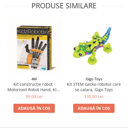
PRODUSE SIMILARE
4M
Gigo Toys
Kit construcție robot -
Kit STEM Gecko robotul care
Motorised Robot Hand, Kidz
se catara, Gigo Toys
Robotix
99,00 Lei
135,00 Lei
ADAUGĂ ÎN COȘ
ADAUGĂ ÎN COȘ