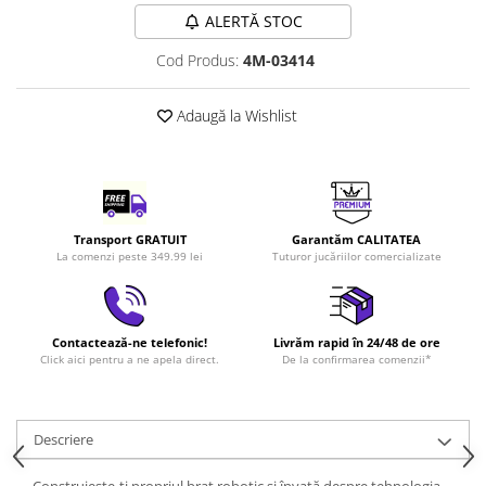
LEGO Art
ALERTĂ STOC
LEGO Creator Expert
Cod Produs:
4M-03414
LEGO Architecture
Adaugă la Wishlist
LEGO Ideas
LEGO Speed Champions
Transport GRATUIT
Garantăm CALITATEA
La comenzi peste 349.99 lei
Tuturor jucăriilor comercializate
Contactează-ne telefonic!
Livrăm rapid în 24/48 de ore
Click aici pentru a ne apela direct.
De la confirmarea comenzii*
Descriere