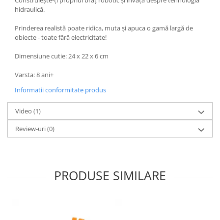
Construiește-ți propriul braț robotic și învață despre tehnologia
hidraulică.
Prinderea realistă poate ridica, muta și apuca o gamă largă de
obiecte - toate fără electricitate!
Dimensiune cutie: 24 x 22 x 6 cm
Varsta: 8 ani+
Informatii conformitate produs
Video
(1)
Review-uri
(0)
PRODUSE SIMILARE