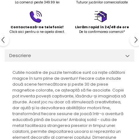
La comenzi peste 349.99 lei
Tuturor jucăriilor comercializate
Contactează-ne telefonic!
Livrăm rapid în 24/48 de ore
Click aici pentru a ne apela direct.
De la confirmarea comenzii*
Descriere
Cutiile noastre de puzzle tematice sunt ca niște călătorii
magice în lumi pline de aventuri! Fiecare cutie include
două scene fermecătoare și peste 30 de piese
magnetice colorate, ce așteaptă să fie asociate. Copiii
pot inventa povești captivante, lăsându-și imaginația să
zburde. Acest joc nu doar că stimulează creativitatea,
dar ajută și la dezvoltarea abilităților motorii fine,
transformând fiecare sesiune de joacă într-o aventură
educativă plină de bucurie! Ambalaj solid - cutia de
metal faciliteaza strangerea pieselor in timpul unei
calatorii, permite depozitarea usoara si reprezinta un
element decorativ al camerei copilului. Dimensiune