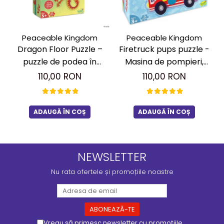
Peaceable Kingdom
Peaceable Kingdom
Dragon Floor Puzzle –
Firetruck pups puzzle -
puzzle de podea în
Masina de pompieri,
forma de dragon
puzzle mare de podea
110,00 RON
110,00 RON
ADAUGĂ ÎN COȘ
ADAUGĂ ÎN COȘ
NEWSLETTER
Nu rata ofertele și promoțiile noastre
Vreau să primesc newsletter cu promoțiile