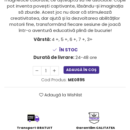
LEGO Art
pot inventa povești captivante, lăsându-și imaginația
să zburde. Acest joc nu doar că stimulează
LEGO Creator Expert
creativitatea, dar ajută și la dezvoltarea abilităților
LEGO Architecture
motorii fine, transformând fiecare sesiune de joacă
într-o aventură educativă plină de bucurie!
LEGO Ideas
Vârstă:
4 +, 5 +, 6 +, 7 +, 3+
LEGO Speed Champions
ÎN STOC
Durată de livrare:
24-48 ore
ADAUGĂ ÎN COȘ
Cod Produs:
ME0895
Adaugă la Wishlist
Transport GRATUIT
Garantăm CALITATEA