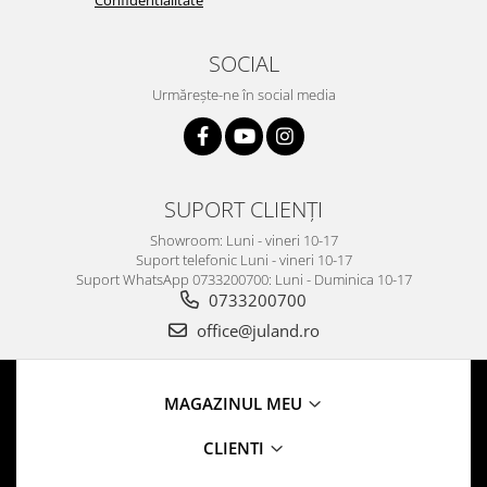
Confidentialitate
SOCIAL
Urmărește-ne în social media
SUPORT CLIENȚI
Showroom: Luni - vineri 10-17
Suport telefonic Luni - vineri 10-17
Suport WhatsApp 0733200700: Luni - Duminica 10-17
0733200700
office@juland.ro
MAGAZINUL MEU
CLIENTI