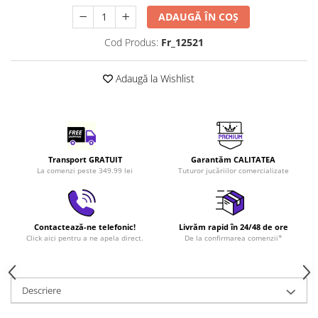
LEGO Art
ADAUGĂ ÎN COȘ
LEGO Creator Expert
Cod Produs:
Fr_12521
LEGO Architecture
LEGO Ideas
Adaugă la Wishlist
LEGO Speed Champions
Transport GRATUIT
Garantăm CALITATEA
La comenzi peste 349.99 lei
Tuturor jucăriilor comercializate
Contactează-ne telefonic!
Livrăm rapid în 24/48 de ore
Click aici pentru a ne apela direct.
De la confirmarea comenzii*
Descriere