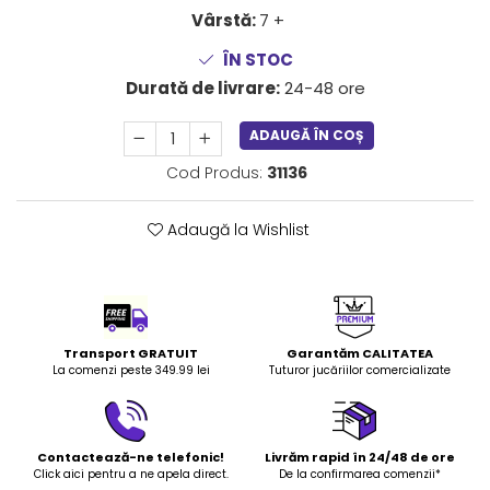
LEGO Art
Vârstă:
7 +
LEGO Creator Expert
ÎN STOC
LEGO Architecture
Durată de livrare:
24-48 ore
LEGO Ideas
ADAUGĂ ÎN COȘ
LEGO Speed Champions
Cod Produs:
31136
Adaugă la Wishlist
Transport GRATUIT
Garantăm CALITATEA
La comenzi peste 349.99 lei
Tuturor jucăriilor comercializate
Contactează-ne telefonic!
Livrăm rapid în 24/48 de ore
Click aici pentru a ne apela direct.
De la confirmarea comenzii*