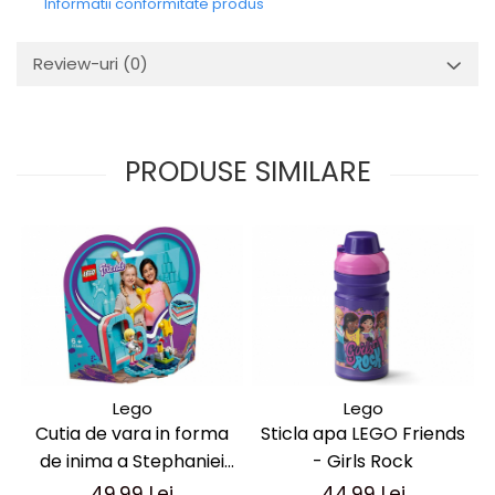
Informatii conformitate produs
Review-uri
(0)
PRODUSE SIMILARE
Lego
Lego
Cutia de vara in forma
Sticla apa LEGO Friends
de inima a Stephaniei
- Girls Rock
(41386)
49,99 Lei
44,99 Lei