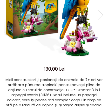
Jocuri cu unicorni
Jucării de baie
LEGO Creator
Jocuri educative pentru
Jocuri cu dinozauri
Jucării de pluș
LEGO Friends
școală/grădiniță
LEGO Ninjago
Agende
LEGO Minecraft
Cărţi de colorat, activități, apa
LEGO DREAMZzz
Accesorii diverse
LEGO Star Wars
LEGO Gabby s Dollhouse
LEGO Harry Potter
LEGO Marvel Super Heroes
LEGO Super Heroes DC
130,00 Lei
LEGO Super Mario
Micii constructori şi pasionaţii de animale de 7+ ani vor
LEGO Jurassic World
străbate pădurea tropicală pentru poveşti pline de
acţiune cu setul de construcţie LEGO® Creator 3 în 1
LEGO Sonic the Hedgehog
Papagal exotic (31136). Setul include un papagal
LEGO Wicked
colorat, care îşi poate roti complet corpul în timp ce
LEGO Animal Crossing
stă pe o ramură de copac şi-şi mişcă aripile şi coada.