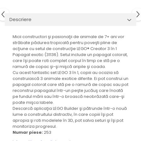
Descriere
Micii constructori şi pasionaţii de animale de 7+ ani vor
străbate pădurea tropicală pentru poveşti pline de
acţiune cu setul de construcţie LEGO® Creator 3 în 1
Papagal exotic (31136). Setul include un papagal colorat,
care îşi poate roti complet corpul în timp ce stă pe o
ramură de copac şi-şi mişcă aripile şi coada.
Cu acest fantastic set LEGO 3 în 1, copiii au ocazia să
construiască 3 animale exotice diferite. Ei pot construi un
papagal colorat care stă pe o ramură de copac sau pot
reconstrui papagalul într-un peşte jucăuş care înoată
pe fundul mării sau într-o broască neobrăzată care-şi
poate mişca labele.
Descarcă aplicaţia LEGO Builder şi pătrunde într-o nouă
lume a construitului distractiv, în care copiii îşi pot
apropia şi roti modelele în 3D, pot salva seturi şi îşi pot
monitoriza progresul.
Numar piese:
253