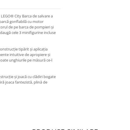
c LEGO® City Barca de salvare a
 barcă gonflabilă cu motor
torul de pe barca de pompieri şi
daugă cele 3 minifigurine incluse
strucţie tipărit şi aplicaţia
ente intuitive de apropiere şi
 toate unghiurile pe măsură ce-l
trucţie şi joacă cu clădiri bogate
iră joaca fantezistă, plină de