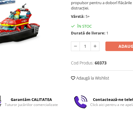
propulsor pentru a doborî flăcările
distracţiei.
Vârstă:
5+
ÎN STOC
Durată de livrare:
1
ADAUG
Cod Produs:
60373
Adaugă la Wishlist
Garantăm CALITATEA
Contactează-ne tele
Tuturor jucăriilor comercializate
Click aici pentru a ne apel