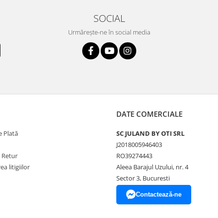
SOCIAL
Urmărește-ne în social media
DATE COMERCIALE
 Plată
SC JULAND BY OTI SRL
J2018005946403
e Retur
RO39274443
a litigiilor
Aleea Barajul Uzului, nr. 4
Sector 3, Bucuresti
Contactează-ne