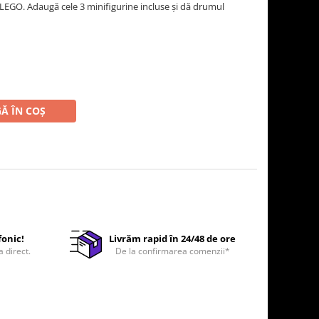
 LEGO. Adaugă cele 3 minifigurine incluse şi dă drumul
Ă ÎN COȘ
fonic!
Livrăm rapid în 24/48 de ore
a direct.
De la confirmarea comenzii*