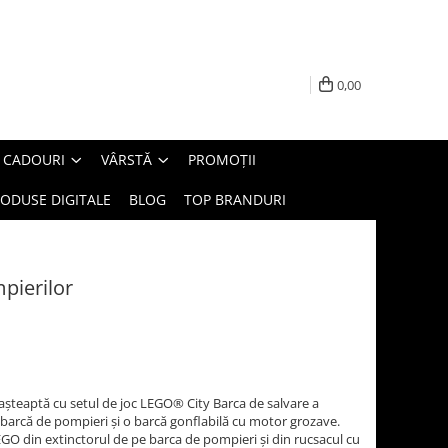
0,00
E CADOURI
VÂRSTĂ
PROMOȚII
ODUSE DIGITALE
BLOG
TOP BRANDURI
pierilor
aşteaptă cu setul de joc LEGO® City Barca de salvare a
 barcă de pompieri şi o barcă gonflabilă cu motor grozave.
GO din extinctorul de pe barca de pompieri şi din rucsacul cu