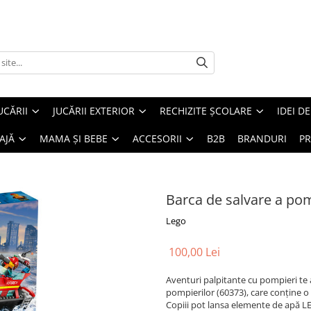
UCĂRII
JUCĂRII EXTERIOR
RECHIZITE ȘCOLARE
IDEI D
AJĂ
MAMA ȘI BEBE
ACCESORII
B2B
BRANDURI
PR
Barca de salvare a pom
Lego
100,00 Lei
Aventuri palpitante cu pompieri te 
pompierilor (60373), care conţine o
Copiii pot lansa elemente de apă LE