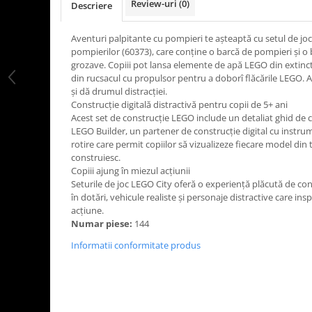
Review-uri
(0)
Descriere
LEGO Art
LEGO Creator Expert
Aventuri palpitante cu pompieri te aşteaptă cu setul de jo
pompierilor (60373), care conţine o barcă de pompieri şi o
LEGO Architecture
grozave. Copiii pot lansa elemente de apă LEGO din extinc
LEGO Ideas
din rucsacul cu propulsor pentru a doborî flăcările LEGO. A
şi dă drumul distracţiei.
LEGO Speed Champions
Construcţie digitală distractivă pentru copii de 5+ ani
Acest set de construcţie LEGO include un detaliat ghid de con
LEGO Builder, un partener de construcţie digital cu instrum
rotire care permit copiilor să vizualizeze fiecare model din
construiesc.
Copiii ajung în miezul acţiunii
Seturile de joc LEGO City oferă o experienţă plăcută de cons
în dotări, vehicule realiste şi personaje distractive care insp
acţiune.
Numar piese:
144
Informatii conformitate produs