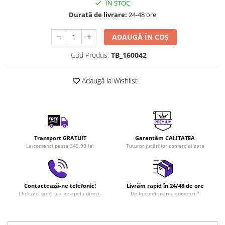
ÎN STOC
LEGO Art
Durată de livrare:
24-48 ore
LEGO Creator Expert
ADAUGĂ ÎN COȘ
LEGO Architecture
Cod Produs:
TB_160042
LEGO Ideas
LEGO Speed Champions
Adaugă la Wishlist
Transport GRATUIT
Garantăm CALITATEA
La comenzi peste 349.99 lei
Tuturor jucăriilor comercializate
Contactează-ne telefonic!
Livrăm rapid în 24/48 de ore
Click aici pentru a ne apela direct.
De la confirmarea comenzii*