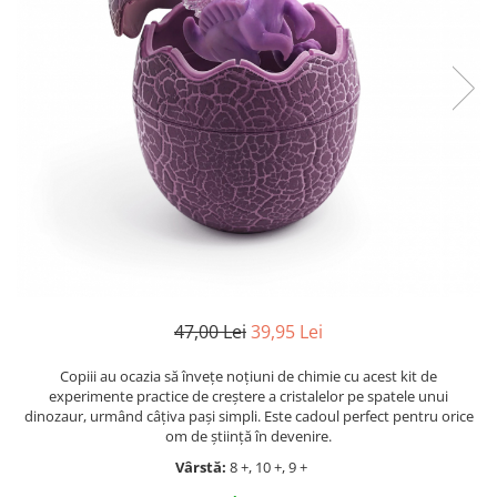
Jocuri cu unicorni
Jucării de baie
LEGO Creator
Jocuri educative pentru
Jocuri cu dinozauri
Jucării de pluș
LEGO Friends
școală/grădiniță
LEGO Ninjago
Agende
LEGO Minecraft
Cărţi de colorat, activități, apa
LEGO DREAMZzz
Accesorii diverse
LEGO Star Wars
LEGO Gabby s Dollhouse
LEGO Harry Potter
LEGO Marvel Super Heroes
LEGO Super Heroes DC
47,00 Lei
39,95 Lei
LEGO Super Mario
Copiii au ocazia să învețe noțiuni de chimie cu acest kit de
LEGO Jurassic World
experimente practice de creștere a cristalelor pe spatele unui
LEGO Sonic the Hedgehog
dinozaur, urmând câțiva pași simpli. Este cadoul perfect pentru orice
om de știință în devenire.
LEGO Wicked
Vârstă:
8 +, 10 +, 9 +
LEGO Animal Crossing