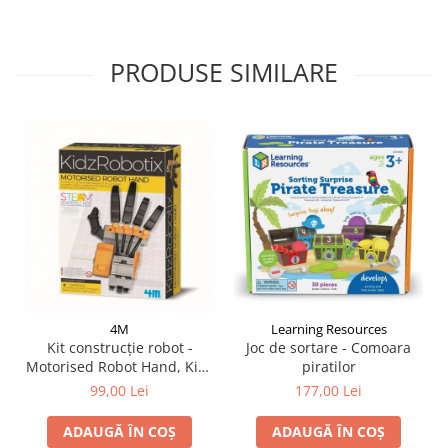
PRODUSE SIMILARE
4M
Learning Resources
Kit construcție robot -
Joc de sortare - Comoara
Motorised Robot Hand, Kidz
piratilor
Robotix
99,00 Lei
177,00 Lei
ADAUGĂ ÎN COȘ
ADAUGĂ ÎN COȘ