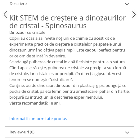
Descriere
Kit STEM de creștere a dinozaurilor
de cristal - Spinosaurus
Dinozaur cu cristale
Copiii au ocazia să învețe noțiuni de chimie cu acest kit de
experimente practice de creștere a cristalelor pe spatele unui
dinozaur, urmând câțiva pași simpli. Este cadoul perfect pentru
orice om de știință în devenire.
Se adaugă pulberea de cristal în apă fierbinte pentru a o satura.
Când apa se răcește, pulberea de cristale va precipita sub formă
de cristale, iar cristalele vor precipita în direcția gipsului. Acest
fenomen se numește "cristalizare".
Conține: ou de dinozaur, dinozaur din plastic și gips, punguță cu
pudră de cristal, paletă lemn pentru amestecare, pahar din hârtie,
broșură cu intrucțiuni și descrierea experimentului.
Vârsta recomandată: +8 ani.
Informatii conformitate produs
Review-uri
(0)