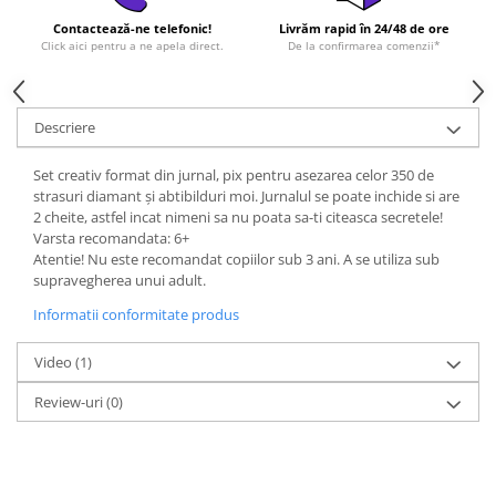
Contactează-ne telefonic!
Livrăm rapid în 24/48 de ore
Click aici pentru a ne apela direct.
De la confirmarea comenzii*
Descriere
Set creativ format din jurnal, pix pentru asezarea celor 350 de
strasuri diamant și abtibilduri moi. Jurnalul se poate inchide si are
2 cheite, astfel incat nimeni sa nu poata sa-ti citeasca secretele!
Varsta recomandata: 6+
Atentie! Nu este recomandat copiilor sub 3 ani. A se utiliza sub
supravegherea unui adult.
Informatii conformitate produs
Video
(1)
Review-uri
(0)