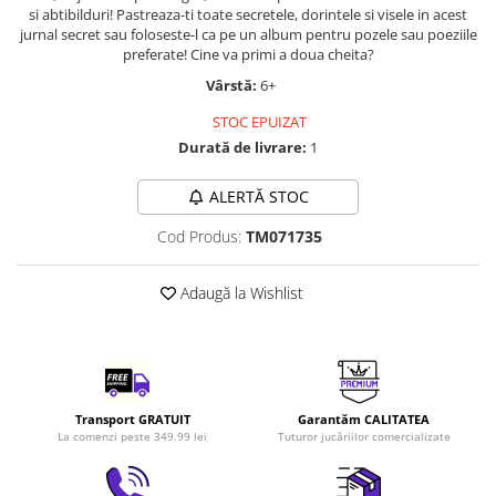
si abtibilduri! Pastreaza-ti toate secretele, dorintele si visele in acest
LEGO Art
jurnal secret sau foloseste-l ca pe un album pentru pozele sau poeziile
LEGO Creator Expert
preferate! Cine va primi a doua cheita?
Vârstă:
6+
LEGO Architecture
LEGO Ideas
STOC EPUIZAT
Durată de livrare:
1
LEGO Speed Champions
ALERTĂ STOC
Cod Produs:
TM071735
Adaugă la Wishlist
Transport GRATUIT
Garantăm CALITATEA
La comenzi peste 349.99 lei
Tuturor jucăriilor comercializate