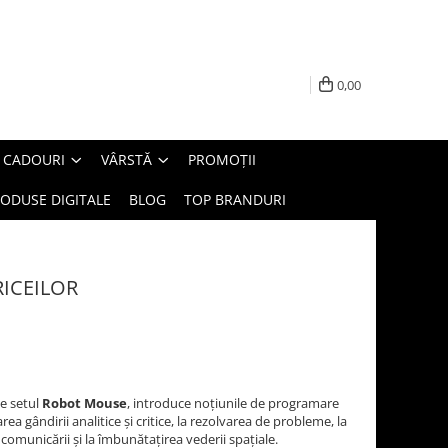
0,00
E CADOURI
VÂRSTĂ
PROMOȚII
ODUSE DIGITALE
BLOG
TOP BRANDURI
RICEILOR
de setul
Robot Mouse
, introduce noțiunile de programare
area gândirii analitice și critice, la rezolvarea de probleme, la
 comunicării și la îmbunătațirea vederii spațiale.