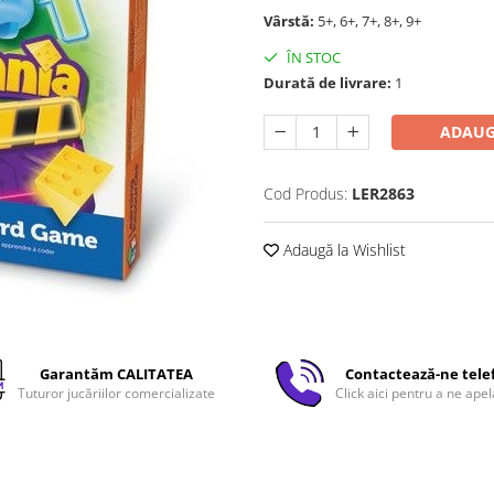
Vârstă:
5+, 6+, 7+, 8+, 9+
ÎN STOC
Durată de livrare:
1
ADAUG
Cod Produs:
LER2863
Adaugă la Wishlist
Garantăm CALITATEA
Contactează-ne tele
Tuturor jucăriilor comercializate
Click aici pentru a ne apel