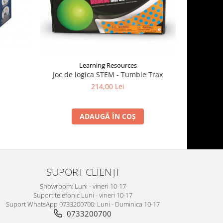
Learning Resources
Joc de logica STEM - Tumble Trax
Joc de
214,00 Lei
ADAUGĂ ÎN COȘ
SUPORT CLIENȚI
Showroom: Luni - vineri 10-17
Suport telefonic Luni - vineri 10-17
Suport WhatsApp 0733200700: Luni - Duminica 10-17
0733200700