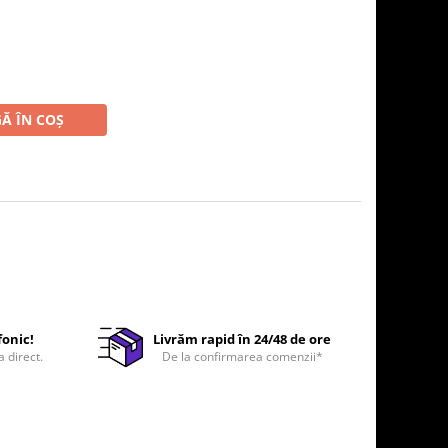
Ă ÎN COȘ
fonic!
Livrăm rapid în 24/48 de ore
a direct.
De la confirmarea comenzii*