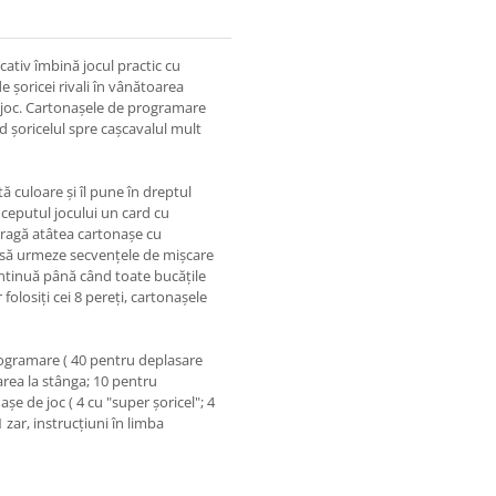
ativ îmbină jocul practic cu
e șoricei rivali în vânătoarea
e joc. Cartonașele de programare
d șoricelul spre cașcavalul mult
ă culoare și îl pune în dreptul
începutul jocului un card cu
 tragă atâtea cartonașe cu
e să urmeze secvențele de mișcare
ontinuă până când toate bucățile
olosiți cei 8 pereți, cartonașele
rogramare ( 40 pentru deplasare
area la stânga; 10 pentru
șe de joc ( 4 cu "super șoricel"; 4
1 zar, instrucțiuni în limba