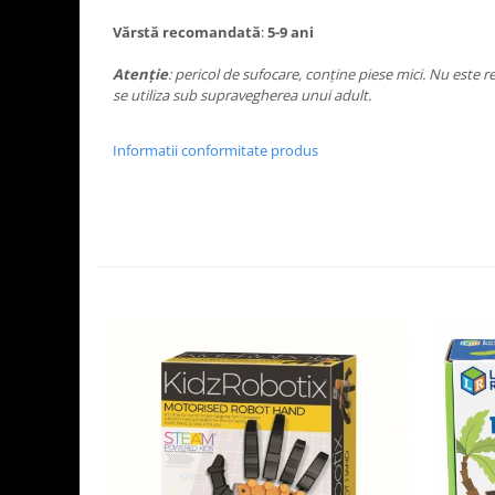
Vărstă recomandată
:
5-9 ani
Atenție
: pericol de sufocare, conține piese mici. Nu este 
se utiliza sub supravegherea unui adult.
Informatii conformitate produs