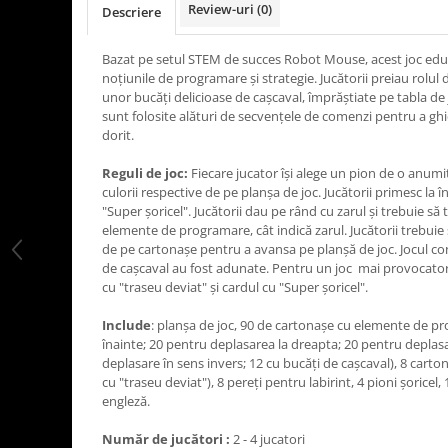
Review-uri
(0)
Descriere
LEGO Art
LEGO Creator Expert
Bazat pe setul STEM de succes Robot Mouse, acest joc educ
noțiunile de programare și strategie. Jucătorii preiau rolul d
LEGO Architecture
unor bucăți delicioase de cașcaval, împrăștiate pe tabla d
LEGO Ideas
sunt folosite alături de secvențele de comenzi pentru a ghi
dorit.
LEGO Speed Champions
Reguli de joc:
Fiecare jucator își alege un pion de o anumit
culorii respective de pe planșa de joc. Jucătorii primesc la 
"Super șoricel". Jucătorii dau pe rând cu zarul și trebuie să
elemente de programare, cât indică zarul. Jucătorii trebui
de pe cartonașe pentru a avansa pe planșă de joc. Jocul c
de cașcaval au fost adunate. Pentru un joc mai provocator f
cu "traseu deviat" și cardul cu "Super șoricel".
Include
: planșa de joc, 90 de cartonașe cu elemente de p
înainte; 20 pentru deplasarea la dreapta; 20 pentru deplas
deplasare în sens invers; 12 cu bucăți de cașcaval), 8 cartona
cu "traseu deviat"), 8 pereți pentru labirint, 4 pioni șoricel, 
engleză.
Număr de jucători :
2 - 4 jucatori