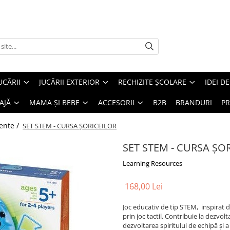
UCĂRII
JUCĂRII EXTERIOR
RECHIZITE ȘCOLARE
IDEI D
AJĂ
MAMA ȘI BEBE
ACCESORII
B2B
BRANDURI
PR
mente /
SET STEM - CURSA ȘORICEILOR
SET STEM - CURSA ȘO
Learning Resources
168,00 Lei
Joc educativ de tip STEM, inspirat 
prin joc tactil. Contribuie la dezvolt
dezvoltarea spiritului de echipă și a