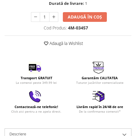
Durată de livrare:
1
LEGO Art
LEGO Creator Expert
ADAUGĂ ÎN COȘ
LEGO Architecture
Cod Produs:
4M-03457
LEGO Ideas
LEGO Speed Champions
Adaugă la Wishlist
Transport GRATUIT
Garantăm CALITATEA
La comenzi peste 349.99 lei
Tuturor jucăriilor comercializate
Contactează-ne telefonic!
Livrăm rapid în 24/48 de ore
Click aici pentru a ne apela direct.
De la confirmarea comenzii*
Descriere