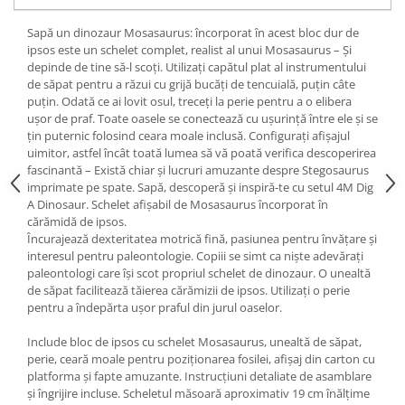
Sapă un dinozaur Mosasaurus: încorporat în acest bloc dur de
ipsos este un schelet complet, realist al unui Mosasaurus – Și
depinde de tine să-l scoți. Utilizați capătul plat al instrumentului
de săpat pentru a răzui cu grijă bucăți de tencuială, puțin câte
puțin. Odată ce ai lovit osul, treceți la perie pentru a o elibera
ușor de praf. Toate oasele se conectează cu ușurință între ele și se
țin puternic folosind ceara moale inclusă. Configurați afișajul
uimitor, astfel încât toată lumea să vă poată verifica descoperirea
fascinantă – Există chiar și lucruri amuzante despre Stegosaurus
imprimate pe spate. Sapă, descoperă și inspiră-te cu setul 4M Dig
A Dinosaur. Schelet afișabil de Mosasaurus încorporat în
cărămidă de ipsos.
Încurajează dexteritatea motrică fină, pasiunea pentru învățare și
interesul pentru paleontologie. Copiii se simt ca niște adevărați
paleontologi care își scot propriul schelet de dinozaur. O unealtă
de săpat facilitează tăierea cărămizii de ipsos. Utilizați o perie
pentru a îndepărta ușor praful din jurul oaselor.
Include bloc de ipsos cu schelet Mosasaurus, unealtă de săpat,
perie, ceară moale pentru poziționarea fosilei, afișaj din carton cu
platforma și fapte amuzante. Instrucțiuni detaliate de asamblare
și îngrijire incluse. Scheletul măsoară aproximativ 19 cm înălțime