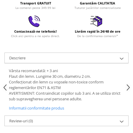
Transport GRATUIT
Garantăm CALITATEA
LEGO Art
La comenzi peste 349.99 lei
Tuturor jucăriilor comercializate
LEGO Creator Expert
LEGO Architecture
Contactează-ne telefonic!
Livrăm rapid în 24/48 de ore
LEGO Ideas
Click aici pentru a ne apela direct.
De la confirmarea comenzii*
LEGO Speed Champions
Descriere
Vârsta recomandată: + 3 ani
Flaut din lemn. Lungime 30 cm, diametru 2 cm.
Confecționat din lemn cu vopsele non-toxice conform
reglementărilor EN71 & ASTM
AVERTISMENT: Contraindicat copiilor sub 3 ani. A se utiliza strict
sub supravegherea unei persoane adulte.
Informatii conformitate produs
Review-uri
(0)