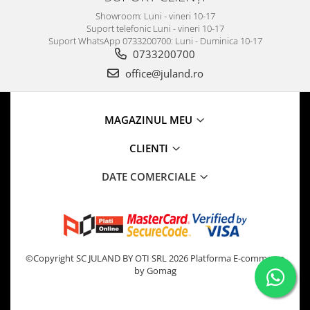
Showroom: Luni - vineri 10-17
Suport telefonic Luni - vineri 10-17
Suport WhatsApp 0733200700: Luni - Duminica 10-17
0733200700
office@juland.ro
MAGAZINUL MEU
CLIENTI
DATE COMERCIALE
©Copyright SC JULAND BY OTI SRL 2026
Platforma E-commerce
by Gomag