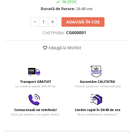
ÎN STOC
LEGO Art
Durată de livrare:
24-48 ore
LEGO Creator Expert
ADAUGĂ ÎN COȘ
LEGO Architecture
Cod Produs:
CG600001
LEGO Ideas
LEGO Speed Champions
Adaugă la Wishlist
Transport GRATUIT
Garantăm CALITATEA
La comenzi peste 349.99 lei
Tuturor jucăriilor comercializate
Contactează-ne telefonic!
Livrăm rapid în 24/48 de ore
Click aici pentru a ne apela direct.
De la confirmarea comenzii*