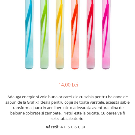
Jocuri cu unicorni
Jucării de baie
LEGO Creator
Jocuri educative pentru
Jocuri cu dinozauri
Jucării de pluș
LEGO Friends
școală/grădiniță
LEGO Ninjago
Agende
LEGO Minecraft
Cărţi de colorat, activități, apa
LEGO DREAMZzz
Accesorii diverse
LEGO Star Wars
LEGO Gabby s Dollhouse
LEGO Harry Potter
LEGO Marvel Super Heroes
LEGO Super Heroes DC
14,00 Lei
LEGO Super Mario
Adauga energie si voie buna oricarei zile cu sabia pentru baloane de
sapun de la Grafix! Ideala pentru copii de toate varstele, aceasta sabie
LEGO Jurassic World
transforma joaca in aer liber intr-o adevarata aventura plina de
LEGO Sonic the Hedgehog
baloane colorate si zambete. Pretul este la bucata. Culoarea va fi
selectata aleatoriu.
LEGO Wicked
Vârstă:
4 +, 5 +, 6 +, 3+
LEGO Animal Crossing