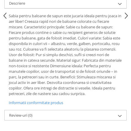
Descriere
Sabia pentru baloane de sapun este jucaria ideala pentru joaca in
aer liber! Creeaza rapid nori de baloane colorate cu fiecare
miscare. Caracteristici principale: Sabie cu baloane de sapun:
Fiecare produs contine o sabie cu recipient generos de solutie
pentru baloane, gata de folosit imediat. Culori variate: Sabia este
disponibila in culori vii – albastru, verde, galben, portocaliu, rosu
sau roz. Culoarea va fi selectata aleatoriu la plasarea comenzii.
Usor de folosit: Pur si simplu deschizi, sufli si creezi nori de
baloane in cateva secunde. Material sigur: Fabricata din materiale
non-toxice si rezistente Dimensiune ideala: Perfecta pentru
manutele copiilor, usor de transportat si de folosit oriunde – in
parc, la petreceri sau in curte. Beneficii: Stimuleaza miscarea si
jocul activ in aer liber. Dezvolta coordonarea si creativitatea
copiilor. Ofera ore intregi de distractie si veselie. Ideala pentru
petreceri, zile de nastere sau cadou surpriza.
Informatii conformitate produs
Review-uri
(0)