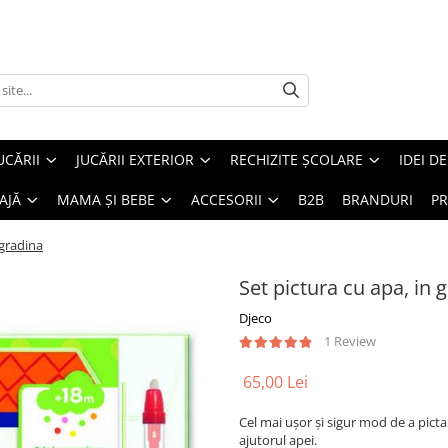
UCĂRII
JUCĂRII EXTERIOR
RECHIZITE ȘCOLARE
IDEI D
AJĂ
MAMA ȘI BEBE
ACCESORII
B2B
BRANDURI
PR
 gradina
Set pictura cu apa, in 
Djeco
1 Review
65,00 Lei
Cel mai ușor și sigur mod de a picta
ajutorul apei.