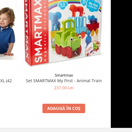
Smartmax
XL (42
Set SMARTMAX My First - Animal Train
Geopingy 
237,00 Lei
ADAUGĂ ÎN COȘ