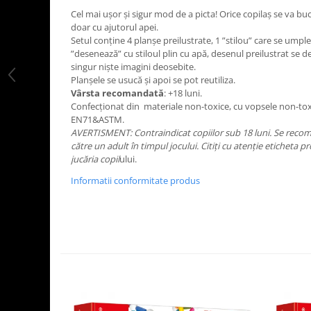
LEGO Art
Cel mai ușor și sigur mod de a picta! Orice copilaș se va bu
doar cu ajutorul apei.
LEGO Creator Expert
Setul conține 4 planșe preilustrate, 1 ”stilou” care se umpl
”desenează” cu stiloul plin cu apă, desenul preilustrat se de
LEGO Architecture
singur niște imagini deosebite.
LEGO Ideas
Planșele se usucă și apoi se pot reutiliza.
Vârsta recomandată
: +18 luni.
LEGO Speed Champions
Confecționat din materiale non-toxice, cu vopsele non-to
EN71&ASTM.
AVERTISMENT: Contraindicat copiilor sub 18 luni. Se reco
către un adult în timpul jocului. Citiți cu atenție eticheta 
jucăria copil
ului.
Informatii conformitate produs