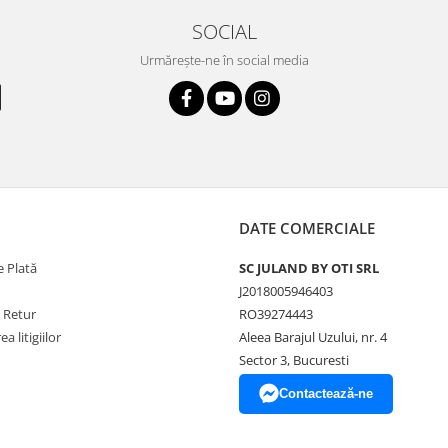
SOCIAL
Urmărește-ne în social media
DATE COMERCIALE
 Plată
SC JULAND BY OTI SRL
J2018005946403
e Retur
RO39274443
a litigiilor
Aleea Barajul Uzului, nr. 4
Sector 3, Bucuresti
Contactează-ne