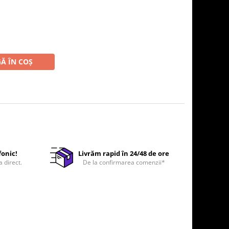
Ă ÎN COȘ
fonic!
Livrăm rapid în 24/48 de ore
a direct.
De la confirmarea comenzii*