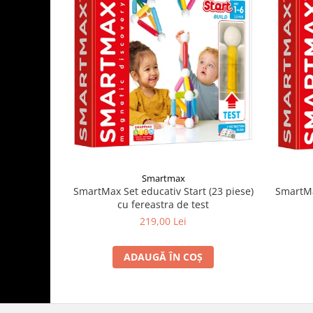
Smartmax
SmartMax Set educativ Start (23 piese)
SmartMa
cu fereastra de test
219,00 Lei
ADAUGĂ ÎN COȘ