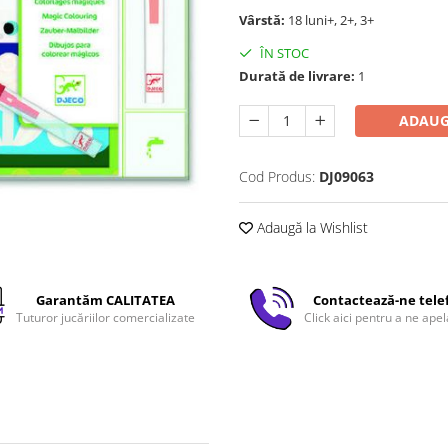
Vârstă:
18 luni+, 2+, 3+
ÎN STOC
Durată de livrare:
1
ADAUG
Cod Produs:
DJ09063
Adaugă la Wishlist
Garantăm CALITATEA
Contactează-ne tele
Tuturor jucăriilor comercializate
Click aici pentru a ne apel