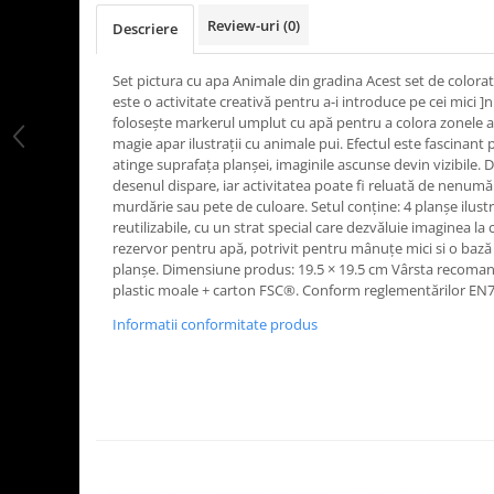
LEGO Art
Review-uri
(0)
Descriere
LEGO Creator Expert
Set pictura cu apa Animale din gradina Acest set de colorat 
LEGO Architecture
este o activitate creativă pentru a-i introduce pe cei mici ]n
LEGO Ideas
folosește markerul umplut cu apă pentru a colora zonele al
magie apar ilustrații cu animale pui. Efectul este fascinant
LEGO Speed Champions
atinge suprafața planșei, imaginile ascunse devin vizibile. 
desenul dispare, iar activitatea poate fi reluată de nenumăra
murdărie sau pete de culoare. Setul conține: 4 planșe ilustra
reutilizabile, cu un strat special care dezvăluie imaginea l
rezervor pentru apă, potrivit pentru mânuțe mici si o bază
planșe. Dimensiune produs: 19.5 × 19.5 cm Vârsta recomand
plastic moale + carton FSC®. Conform reglementărilor E
Informatii conformitate produs