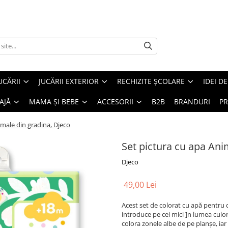
UCĂRII
JUCĂRII EXTERIOR
RECHIZITE ȘCOLARE
IDEI D
AJĂ
MAMA ȘI BEBE
ACCESORII
B2B
BRANDURI
PR
imale din gradina, Djeco
Set pictura cu apa Ani
Djeco
49,00 Lei
Acest set de colorat cu apă pentru co
introduce pe cei mici ]n lumea culo
colora zonele albe de pe planșe, iar 