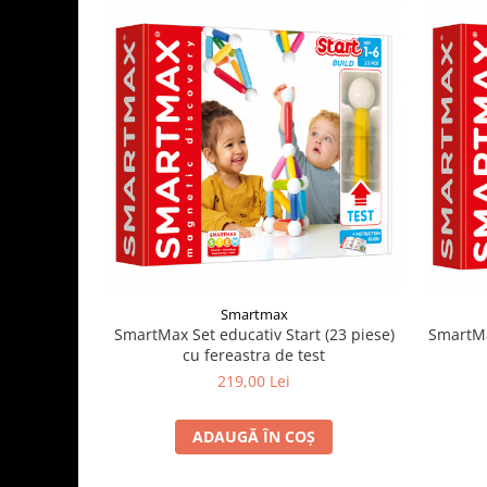
Smartmax
SmartMax Set educativ Start (23 piese)
SmartMa
cu fereastra de test
219,00 Lei
ADAUGĂ ÎN COȘ