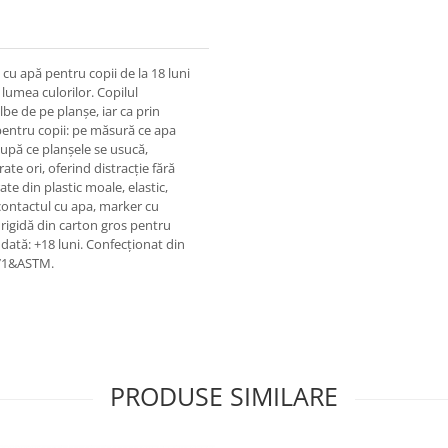
cu apă pentru copii de la 18 luni
 lumea culorilor. Copilul
be de pe planșe, iar ca prin
 pentru copii: pe măsură ce apa
După ce planșele se usucă,
te ori, oferind distracție fără
te din plastic moale, elastic,
a contactul cu apa, marker cu
 rigidă din carton gros pentru
ată: +18 luni. Confecționat din
N71&ASTM.
PRODUSE SIMILARE