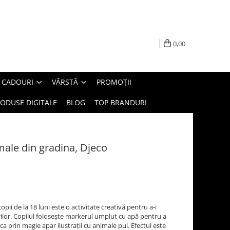
0,00
E CADOURI
VÂRSTĂ
PROMOȚII
ODUSE DIGITALE
BLOG
TOP BRANDURI
male din gradina, Djeco
pii de la 18 luni este o activitate creativă pentru a-i
rilor. Copilul folosește markerul umplut cu apă pentru a
ca prin magie apar ilustrații cu animale pui. Efectul este