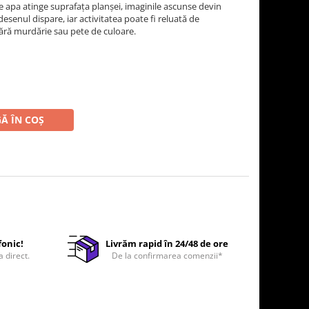
e apa atinge suprafața planșei, imaginile ascunse devin
desenul dispare, iar activitatea poate fi reluată de
fără murdărie sau pete de culoare.
Ă ÎN COȘ
fonic!
Livrăm rapid în 24/48 de ore
a direct.
De la confirmarea comenzii*