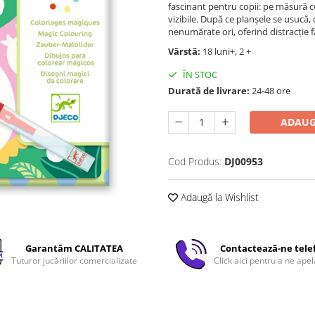
fascinant pentru copii: pe măsură c
vizibile. După ce planșele se usucă, 
nenumărate ori, oferind distracție 
Vârstă:
18 luni+, 2 +
ÎN STOC
Durată de livrare:
24-48 ore
ADAUG
Cod Produs:
DJ00953
Adaugă la Wishlist
Garantăm CALITATEA
Contactează-ne tele
Tuturor jucăriilor comercializate
Click aici pentru a ne apel