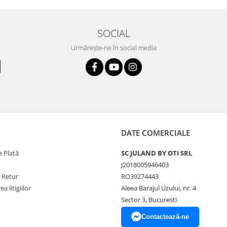
SOCIAL
Urmărește-ne în social media
DATE COMERCIALE
 Plată
SC JULAND BY OTI SRL
J2018005946403
e Retur
RO39274443
a litigiilor
Aleea Barajul Uzului, nr. 4
Sector 3, Bucuresti
Contactează-ne