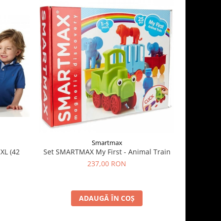
Smartmax
XL (42
Set SMARTMAX My First - Animal Train
Geopingy 
237,00 RON
ADAUGĂ ÎN COȘ